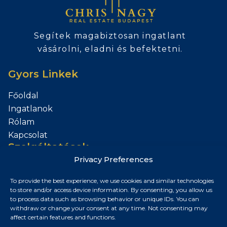
Segítek magabiztosan ingatlant
vásárolni, eladni és befektetni.
Gyors Linkek
Főoldal
Ingatlanok
Rólam
Kapcsolat
Szolgáltatások
Privacy Preferences
Add el az Ingatlanod
To provide the best experience, we use cookies and similar technologies
Kapcsolat
to store and/or access device information. By consenting, you allow us
to process data such as browsing behavior or unique IDs. You can
Budapest, Magyarország
withdraw or change your consent at any time. Not consenting may
affect certain features and functions.
+36 30 687 6790