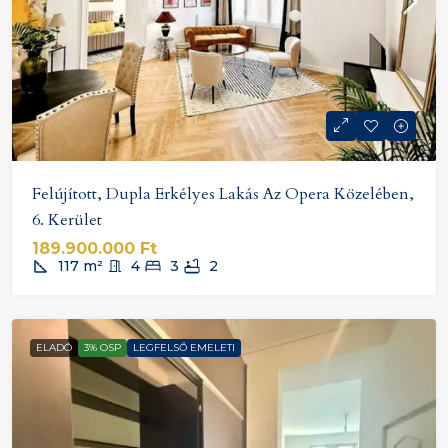
Felújított, Dupla Erkélyes Lakás Az Opera Közelében,
6. Kerület
189.900.000 Ft
117
m²
4
3
2
ELADÓ
3% OSP
LEGFELSŐ EMELETI