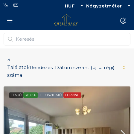
HUF
Négyzetméter
3
Találatok
Rendezés:
Dátum szerint (új → régi)
száma
ELADÓ
3% OSP
FELOSZTHATÓ
FLIPPING