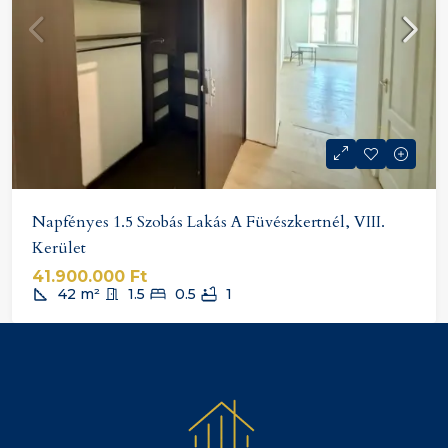
Napfényes 1.5 Szobás Lakás A Füvészkertnél, VIII.
Kerület
41.900.000 Ft
42
m²
1.5
0.5
1