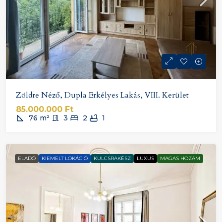
Zöldre Néző, Dupla Erkélyes Lakás, VIII. Kerület
85.000.000 Ft
76
m²
3
2
1
ELADÓ
KIEMELT LOKÁCIÓ
KULCSRAKÉSZ
LUXUS
MAGAS HOZAM