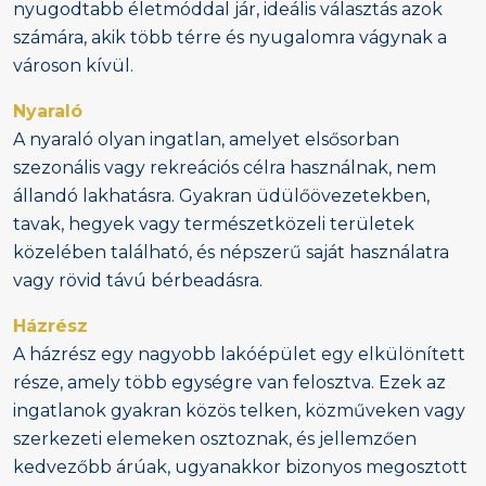
nyugodtabb életmóddal jár, ideális választás azok
számára, akik több térre és nyugalomra vágynak a
városon kívül.
Nyaraló
A nyaraló olyan ingatlan, amelyet elsősorban
szezonális vagy rekreációs célra használnak, nem
állandó lakhatásra. Gyakran üdülőövezetekben,
tavak, hegyek vagy természetközeli területek
közelében található, és népszerű saját használatra
vagy rövid távú bérbeadásra.
Házrész
A házrész egy nagyobb lakóépület egy elkülönített
része, amely több egységre van felosztva. Ezek az
ingatlanok gyakran közös telken, közműveken vagy
szerkezeti elemeken osztoznak, és jellemzően
kedvezőbb árúak, ugyanakkor bizonyos megosztott