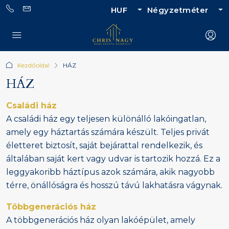
HUF
Négyzetméter
Kezdőoldal
HÁZ
HÁZ
Családi ház
A családi ház egy teljesen különálló lakóingatlan,
amely egy háztartás számára készült. Teljes privát
életteret biztosít, saját bejárattal rendelkezik, és
általában saját kert vagy udvar is tartozik hozzá. Ez a
leggyakoribb háztípus azok számára, akik nagyobb
térre, önállóságra és hosszú távú lakhatásra vágynak.
Többgenerációs ház
A többgenerációs ház olyan lakóépület, amely