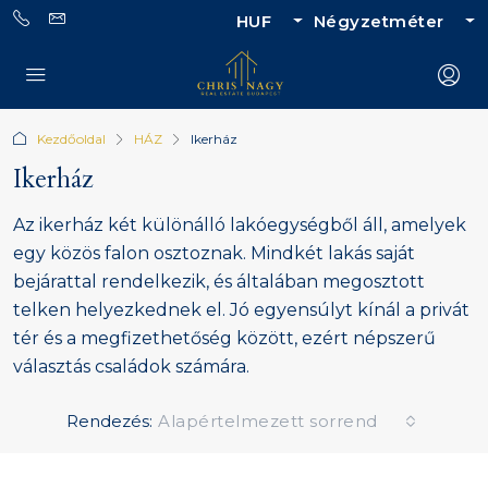
HUF
Négyzetméter
Kezdőoldal
HÁZ
Ikerház
Ikerház
Az ikerház két különálló lakóegységből áll, amelyek
egy közös falon osztoznak. Mindkét lakás saját
bejárattal rendelkezik, és általában megosztott
telken helyezkednek el. Jó egyensúlyt kínál a privát
tér és a megfizethetőség között, ezért népszerű
választás családok számára.
Rendezés:
Alapértelmezett sorrend