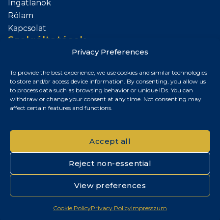
Ingatlanok
Rólam
Kapcsolat
Szolgáltatások
Privacy Preferences
Add el az Ingatlanod
To provide the best experience, we use cookies and similar technologies
Kapcsolat
to store and/or access device information. By consenting, you allow us
to process data such as browsing behavior or unique IDs. You can
Budapest, Magyarország
withdraw or change your consent at any time. Not consenting may
affect certain features and functions.
+36 30 687 6790
chris@chrisnagyrealestate.com
Accept all
Reject non-essential
© 2026 Chris Nagy Real Estate. Minden jog fenntartva.
View preferences
Adatvédelmi tájékoztató
|
Cookie szabályzat
|
Impresszum
Cookie Policy
Privacy Policy
Impresszum