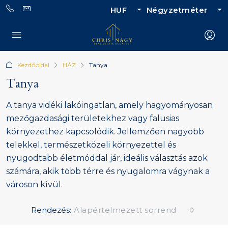
HUF
Négyzetméter
Kezdőoldal
HÁZ
Tanya
Tanya
A tanya vidéki lakóingatlan, amely hagyományosan
mezőgazdasági területekhez vagy falusias
környezethez kapcsolódik. Jellemzően nagyobb
telekkel, természetközeli környezettel és
nyugodtabb életmóddal jár, ideális választás azok
számára, akik több térre és nyugalomra vágynak a
városon kívül.
Rendezés:
Alapértelmezett sorrend