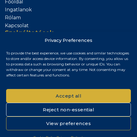
Főoldal
Ingatlanok
Rólam
Kapcsolat
Szolgáltatások
Privacy Preferences
Add el az Ingatlanod
To provide the best experience, we use cookies and similar technologies
Kapcsolat
to store and/or access device information. By consenting, you allow us
to process data such as browsing behavior or unique IDs. You can
Budapest, Magyarország
withdraw or change your consent at any time. Not consenting may
affect certain features and functions.
+36 30 687 6790
chris@chrisnagyrealestate.com
Accept all
Reject non-essential
© 2026 Chris Nagy Real Estate. Minden jog fenntartva.
View preferences
Adatvédelmi tájékoztató
|
Cookie szabályzat
|
Impresszum