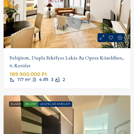
Felújított, Dupla Erkélyes Lakás Az Opera Közelében,
6. Kerület
189.900.000 Ft
117
m²
4
3
2
ELADÓ
3% OSP
LEGFELSŐ EMELETI