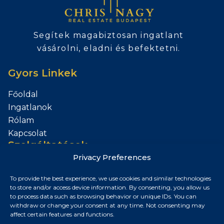
Segítek magabiztosan ingatlant
vásárolni, eladni és befektetni.
Gyors Linkek
Főoldal
Ingatlanok
Rólam
Kapcsolat
Szolgáltatások
Privacy Preferences
Add el az Ingatlanod
To provide the best experience, we use cookies and similar technologies
Kapcsolat
to store and/or access device information. By consenting, you allow us
to process data such as browsing behavior or unique IDs. You can
Budapest, Magyarország
withdraw or change your consent at any time. Not consenting may
affect certain features and functions.
+36 30 687 6790