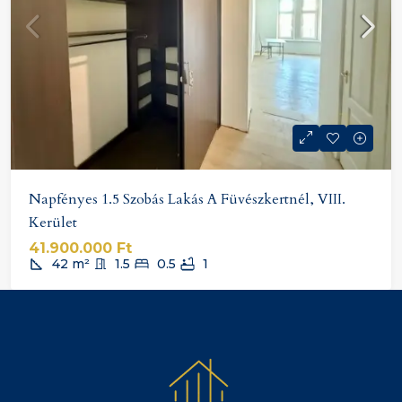
Napfényes 1.5 Szobás Lakás A Füvészkertnél, VIII.
Kerület
41.900.000 Ft
42
m²
1.5
0.5
1