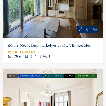
Zöldre Néző, Dupla Erkélyes Lakás, VIII. Kerület
85.000.000 Ft
76
m²
3
2
1
ELADÓ
KIEMELT LOKÁCIÓ
KULCSRAKÉSZ
LUXUS
MAGAS HOZAM