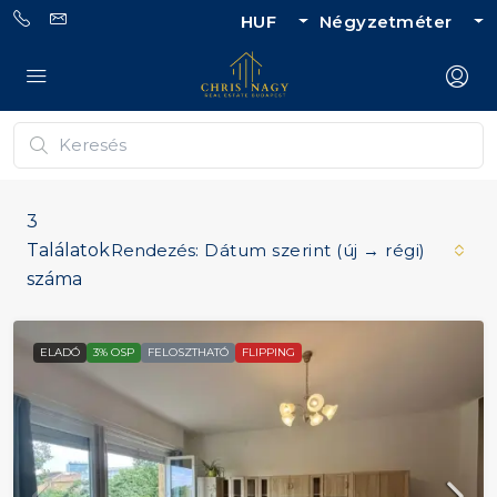
HUF
Négyzetméter
3
Találatok
Rendezés:
Dátum szerint (új → régi)
száma
ELADÓ
3% OSP
FELOSZTHATÓ
FLIPPING