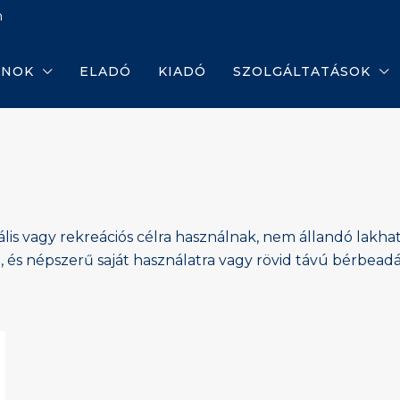
m
ANOK
ELADÓ
KIADÓ
SZOLGÁLTATÁSOK
ális vagy rekreációs célra használnak, nem állandó lak
 és népszerű saját használatra vagy rövid távú bérbeadá