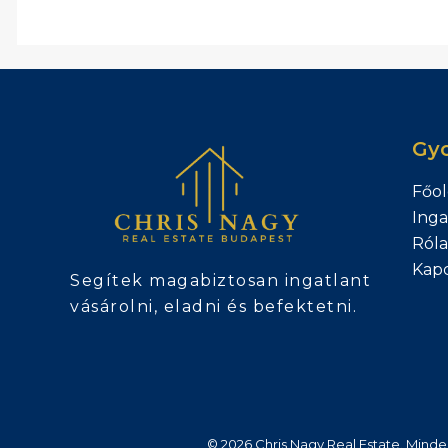
Gyo
Főol
Inga
Ról
Kapc
Segítek magabiztosan ingatlant
vásárolni, eladni és befektetni.
© 2026 Chris Nagy Real Estate. Minde