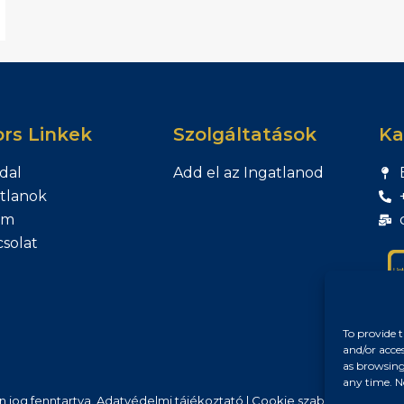
rs Linkek
Szolgáltatások
Ka
dal
Add el az Ingatlanod
tlanok
am
solat
To provide t
and/or acce
as browsing
any time. N
n jog fenntartva.
Adatvédelmi tájékoztató
|
Cookie szabályzat
|
Impre