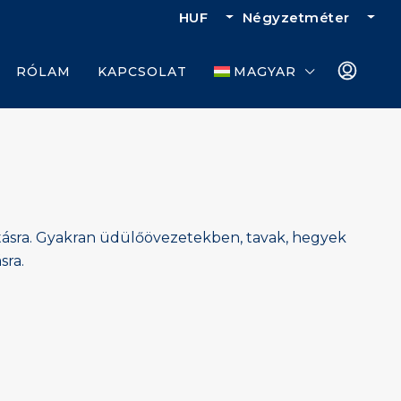
HUF
Négyzetméter
RÓLAM
KAPCSOLAT
MAGYAR
hatásra. Gyakran üdülőövezetekben, tavak, hegyek
sra.