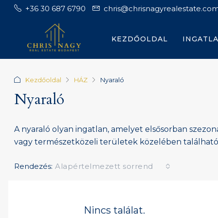
+36 30 687 6790
chris@chrisnagyrealestate.co
KEZDŐOLDAL
INGATL
Kezdőoldal
HÁZ
Nyaraló
Nyaraló
A nyaraló olyan ingatlan, amelyet elsősorban szezon
vagy természetközeli területek közelében található,
Rendezés:
Alapértelmezett sorrend
Nincs találat.