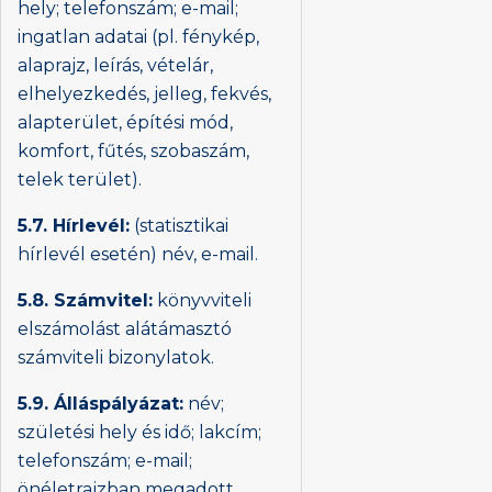
hely; telefonszám; e-mail;
ingatlan adatai (pl. fénykép,
alaprajz, leírás, vételár,
elhelyezkedés, jelleg, fekvés,
alapterület, építési mód,
komfort, fűtés, szobaszám,
telek terület).
5.7. Hírlevél:
(statisztikai
hírlevél esetén) név, e-mail.
5.8. Számvitel:
könyvviteli
elszámolást alátámasztó
számviteli bizonylatok.
5.9. Álláspályázat:
név;
születési hely és idő; lakcím;
telefonszám; e-mail;
önéletrajzban megadott