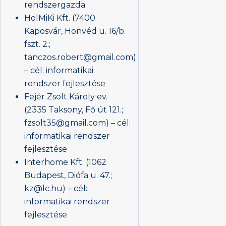
rendszergazda
HolMiKi Kft. (7400
Kaposvár, Honvéd u. 16/b.
fszt. 2.;
tanczos.robert@gmail.com)
– cél: informatikai
rendszer fejlesztése
Fejér Zsolt Károly ev.
(2335 Taksony, Fő út 121.;
fzsolt35@gmail.com) – cél:
informatikai rendszer
fejlesztése
Interhome Kft. (1062
Budapest, Diófa u. 47.;
kz@lc.hu) – cél:
informatikai rendszer
fejlesztése