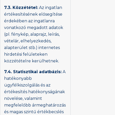
7.3. Közzététel:
Az ingatlan
értékesítésének elősegítése
érdekében az ingatlanra
vonatkozó megadott adatok
(pl. fénykép, alaprajz, leírás,
vételár, elhelyezkedés,
alapterület stb.) internetes
hirdetési felületeken
közzétételre kerülhetnek.
7.4. Statisztikai adatbázis:
A
hatékonyabb
ügyfélkiszolgálás és az
értékesítés hatékonyságának
növelése, valamint
megfelelőbb ármeghatározás
és magas szintű értékbecslés