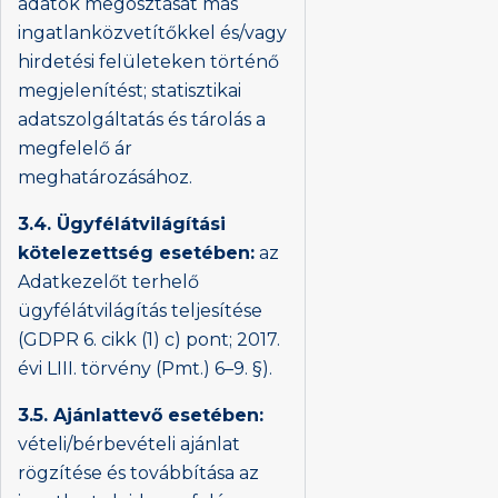
adatok megosztását más
ingatlanközvetítőkkel és/vagy
hirdetési felületeken történő
megjelenítést; statisztikai
adatszolgáltatás és tárolás a
megfelelő ár
meghatározásához.
3.4. Ügyfélátvilágítási
kötelezettség esetében:
az
Adatkezelőt terhelő
ügyfélátvilágítás teljesítése
(GDPR 6. cikk (1) c) pont; 2017.
évi LIII. törvény (Pmt.) 6–9. §).
3.5. Ajánlattevő esetében:
vételi/bérbevételi ajánlat
rögzítése és továbbítása az