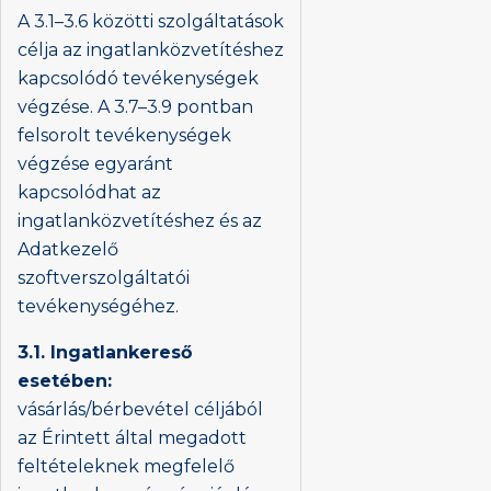
A 3.1–3.6 közötti szolgáltatások
célja az ingatlanközvetítéshez
kapcsolódó tevékenységek
végzése. A 3.7–3.9 pontban
felsorolt tevékenységek
végzése egyaránt
kapcsolódhat az
ingatlanközvetítéshez és az
Adatkezelő
szoftverszolgáltatói
tevékenységéhez.
3.1. Ingatlankereső
esetében:
vásárlás/bérbevétel céljából
az Érintett által megadott
feltételeknek megfelelő