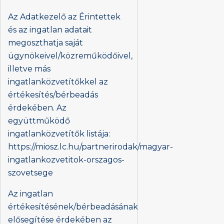
Az Adatkezelő az Érintettek
és az ingatlan adatait
megoszthatja saját
ügynökeivel/közreműködőivel,
illetve más
ingatlanközvetítőkkel az
értékesítés/bérbeadás
érdekében. Az
együttműködő
ingatlanközvetítők listája:
https://miosz.lc.hu/partnerirodak/magyar-
ingatlankozvetitok-orszagos-
szovetsege
Az ingatlan
értékesítésének/bérbeadásának
elősegítése érdekében az