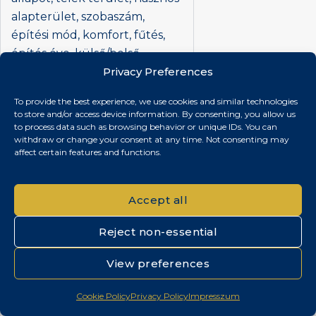
alapterület, szobaszám,
építési mód, komfort, fűtés,
építés éve, külső/belső
állapot, alaprajz, fényképek,
Privacy Preferences
eladás időpontja, vételár, extra
To provide the best experience, we use cookies and similar technologies
felszereltség, hirdetés
to store and/or access device information. By consenting, you allow us
szövege.
to process data such as browsing behavior or unique IDs. You can
withdraw or change your consent at any time. Not consenting may
Nem kerül továbbításra az
affect certain features and functions.
ingatlan pontos címe
(házszám, helyrajzi szám).
Accept all
8. Adatbiztonság És
Hozzáférés
Reject non-essential
Az Adatkezelő gondoskodik
View preferences
az adatok biztonságáról, és
megtesz minden intézkedést
Cookie Policy
Privacy Policy
Impresszum
a jogosulatlan hozzáférés,