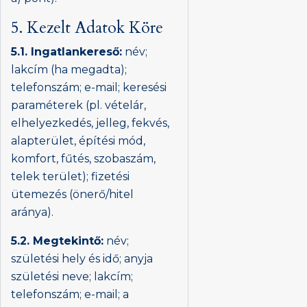
5. Kezelt Adatok Köre
5.1. Ingatlankereső:
név;
lakcím (ha megadta);
telefonszám; e-mail; keresési
paraméterek (pl. vételár,
elhelyezkedés, jelleg, fekvés,
alapterület, építési mód,
komfort, fűtés, szobaszám,
telek terület); fizetési
ütemezés (önerő/hitel
aránya).
5.2. Megtekintő:
név;
születési hely és idő; anyja
születési neve; lakcím;
telefonszám; e-mail; a