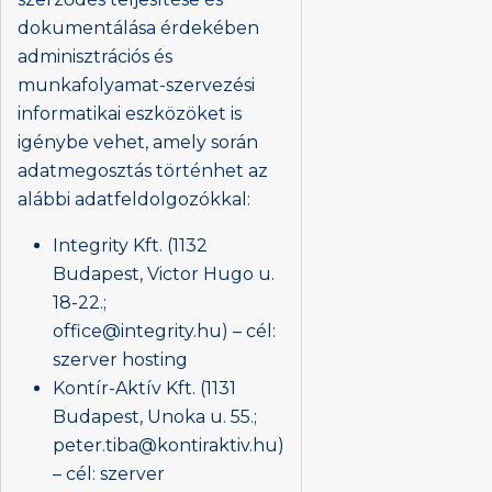
dokumentálása érdekében
adminisztrációs és
munkafolyamat-szervezési
informatikai eszközöket is
igénybe vehet, amely során
adatmegosztás történhet az
alábbi adatfeldolgozókkal:
Integrity Kft. (1132
Budapest, Victor Hugo u.
18-22.;
office@integrity.hu) – cél:
szerver hosting
Kontír-Aktív Kft. (1131
Budapest, Unoka u. 55.;
peter.tiba@kontiraktiv.hu)
– cél: szerver