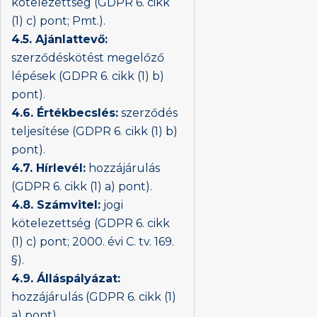
kötelezettség (GDPR 6. cikk
(1) c) pont; Pmt.).
4.5. Ajánlattevő:
szerződéskötést megelőző
lépések (GDPR 6. cikk (1) b)
pont).
4.6. Értékbecslés:
szerződés
teljesítése (GDPR 6. cikk (1) b)
pont).
4.7. Hírlevél:
hozzájárulás
(GDPR 6. cikk (1) a) pont).
4.8. Számvitel:
jogi
kötelezettség (GDPR 6. cikk
(1) c) pont; 2000. évi C. tv. 169.
§).
4.9. Álláspályázat:
hozzájárulás (GDPR 6. cikk (1)
a) pont).