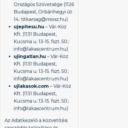
Országos Szövetsége (1126
Budapest, Orbánhegyi út
14.; titkarsag@miosz.hu)
ujepitesu.hu
– Vár-Köz
Kft. (1131 Budapest,
Kucsma u. 13-15. fszt. 50.;
info@lakascentrum.hu)
ujingatlan.hu
– Vár-Köz
Kft. (1131 Budapest,
Kucsma u. 13-15. fszt. 50.;
info@lakascentrum.hu)
ujlakasok.com
– Vár-Köz
Kft. (1131 Budapest,
Kucsma u. 13-15. fszt. 50.;
info@lakascentrum.hu)
Az Adatkezelő a közvetítési
szerződés teljesítése és