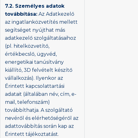
7.2. Személyes adatok
továbbítása:
Az Adatkezelő
az ingatlanközvetítés mellett
segítséget nyújthat más
adatkezelő szolgáltatásaihoz
(pl. hitelközvetítő,
értékbecslő, ügyvéd,
energetikai tanúsítvány
kiállító, 3D felvételt készítő
vállalkozás). Ilyenkor az
Érintett kapcsolattartási
adatait (általában név, cím, e-
mail, telefonszám)
továbbíthatja. A szolgáltató
nevéről és elérhetőségéről az
adattovábbítás során kap az
Érintett tájékoztatást.