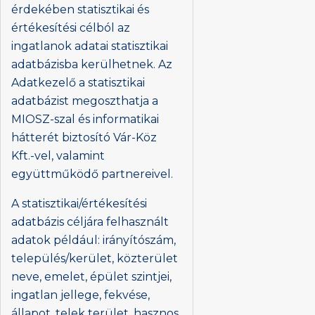
érdekében statisztikai és
értékesítési célból az
ingatlanok adatai statisztikai
adatbázisba kerülhetnek. Az
Adatkezelő a statisztikai
adatbázist megoszthatja a
MIOSZ-szal és informatikai
hátterét biztosító Vár-Köz
Kft.-vel, valamint
együttműködő partnereivel.
A statisztikai/értékesítési
adatbázis céljára felhasznált
adatok például: irányítószám,
település/kerület, közterület
neve, emelet, épület szintjei,
ingatlan jellege, fekvése,
állapot, telek terület, hasznos