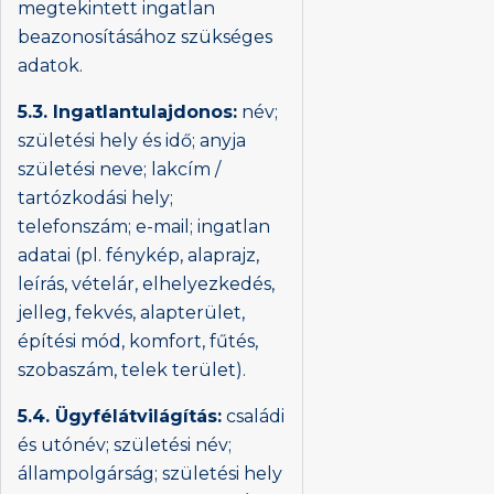
megtekintett ingatlan
beazonosításához szükséges
adatok.
5.3. Ingatlantulajdonos:
név;
születési hely és idő; anyja
születési neve; lakcím /
tartózkodási hely;
telefonszám; e-mail; ingatlan
adatai (pl. fénykép, alaprajz,
leírás, vételár, elhelyezkedés,
jelleg, fekvés, alapterület,
építési mód, komfort, fűtés,
szobaszám, telek terület).
5.4. Ügyfélátvilágítás:
családi
és utónév; születési név;
állampolgárság; születési hely