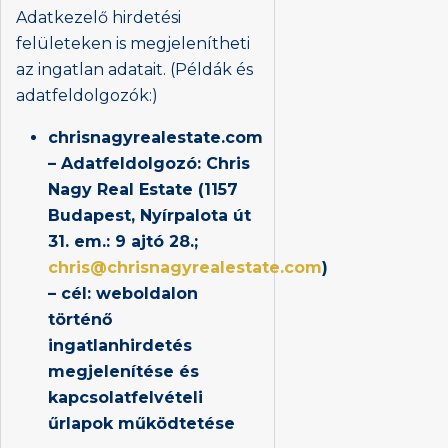
Adatkezelő hirdetési
felületeken is megjelenítheti
az ingatlan adatait. (Példák és
adatfeldolgozók:)
chrisnagyrealestate.com
– Adatfeldolgozó: Chris
Nagy Real Estate (1157
Budapest, Nyírpalota út
31. em.: 9 ajtó 28.;
chris@chrisnagyrealestate.com
)
– cél: weboldalon
történő
ingatlanhirdetés
megjelenítése és
kapcsolatfelvételi
űrlapok működtetése