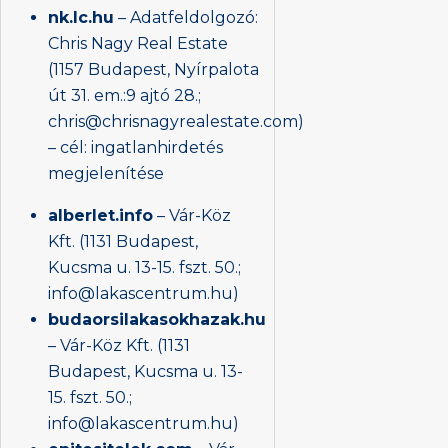
nk.lc.hu
– Adatfeldolgozó:
Chris Nagy Real Estate
(1157 Budapest, Nyírpalota
út 31. em.:9 ajtó 28.;
chris@chrisnagyrealestate.com)
– cél: ingatlanhirdetés
megjelenítése
alberlet.info
– Vár-Köz
Kft. (1131 Budapest,
Kucsma u. 13-15. fszt. 50.;
info@lakascentrum.hu)
budaorsilakasokhazak.hu
– Vár-Köz Kft. (1131
Budapest, Kucsma u. 13-
15. fszt. 50.;
info@lakascentrum.hu)