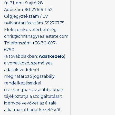
út 31. em.: 9 ajtó 28.
Adószám: 90127616-1-42
Cégjegyzékszám / EV
nyilvántartási szám: 59276775
Elektronikus elérhetőség:
chris@chrisnagyrealestate.com
Telefonszám: +36-30-687-
6790
(a továbbiakban:
Adatkezelő
)
a vonatkozó, személyes
adatok védelmét
meghatározó jogszabályi
rendelkezésekkel
összhangban az alábbiakban
tájékoztatja a szolgáltatásait
igénybe vevőket az általa
alkalmazott adatkezelésről.