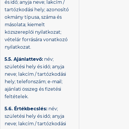
és idő; anyja neve; lakcím /
tartózkodási hely; azonosító
okmány típusa, száma és
másolata; kiemelt
közszereplői nyilatkozat;
vételár forrására vonatkozó
nyilatkozat.
5.5. Ajánlattevő:
név;
születési hely és idő; anyja
neve; lakcím / tartózkodási
hely; telefonszám; e-mail;
ajánlati összeg és fizetési
feltételek.
5.6. Értékbecslés:
név;
születési hely és idő; anyja
neve; lakcím / tartózkodási