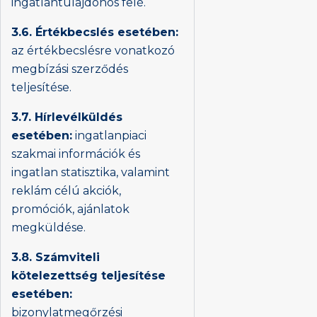
ingatlantulajdonos felé.
3.6. Értékbecslés esetében:
az értékbecslésre vonatkozó
megbízási szerződés
teljesítése.
3.7. Hírlevélküldés
esetében:
ingatlanpiaci
szakmai információk és
ingatlan statisztika, valamint
reklám célú akciók,
promóciók, ajánlatok
megküldése.
3.8. Számviteli
kötelezettség teljesítése
esetében:
bizonylatmegőrzési