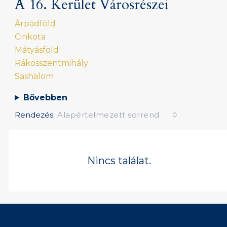
A 16. Kerület Városrészei
Árpádföld
Cinkota
Mátyásföld
Rákosszentmihály
Sashalom
Bővebben
Rendezés:
Alapértelmezett sorrend
Nincs találat.