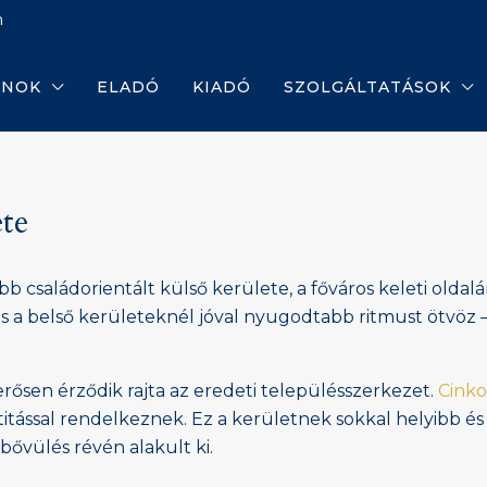
m
ANOK
ELADÓ
KIADÓ
SZOLGÁLTATÁSOK
ete
 családorientált külső kerülete, a főváros keleti oldalán.
és a belső kerületeknél jóval nyugodtabb ritmust ötvöz
 erősen érződik rajta az eredeti településszerkezet.
Cinko
titással rendelkeznek. Ez a kerületnek sokkal helyibb é
ővülés révén alakult ki.