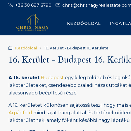
+36 30 687 6790
chris@chrisnagyrealestate.co
KEZDŐOLDAL
INGATL
Kezdőoldal
16. Kerület - Budapest 16. Kerülete
16. Kerület - Budapest 16. Kerül
A 16. kerület
Budapest
egyik legzöldebb és leginkább
lakóterületeket, csendesebb családi házas utcákat 
alacsonyabb beépítésű része.
A 16. kerületet különösen sajátossá teszi, hogy ma is
Árpádföld
mind saját hangulattal és történelmi iden
lakóterületnek, amely főként későbbi nagy léptékű b