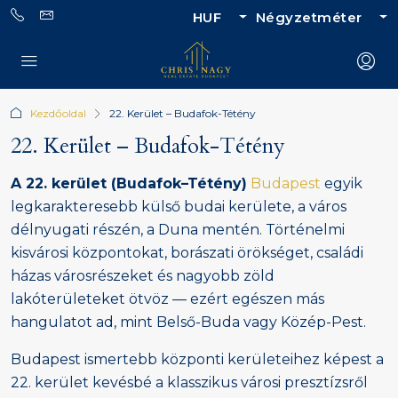
HUF
Négyzetméter
Kezdőoldal
22. Kerület – Budafok-Tétény
22. Kerület – Budafok-Tétény
A 22. kerület (Budafok–Tétény)
Budapest
egyik
legkarakteresebb külső budai kerülete, a város
délnyugati részén, a Duna mentén. Történelmi
kisvárosi központokat, borászati örökséget, családi
házas városrészeket és nagyobb zöld
lakóterületeket ötvöz — ezért egészen más
hangulatot ad, mint Belső-Buda vagy Közép-Pest.
Budapest ismertebb központi kerületeihez képest a
22. kerület kevésbé a klasszikus városi presztízsről