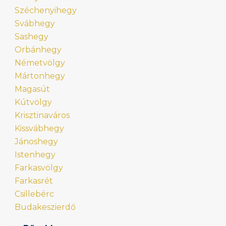
Széchenyihegy
Svábhegy
Sashegy
Orbánhegy
Németvölgy
Mártonhegy
Magasút
Kútvölgy
Krisztinaváros
Kissvábhegy
Jánoshegy
Istenhegy
Farkasvölgy
Farkasrét
Csillebérc
Budakeszierdő