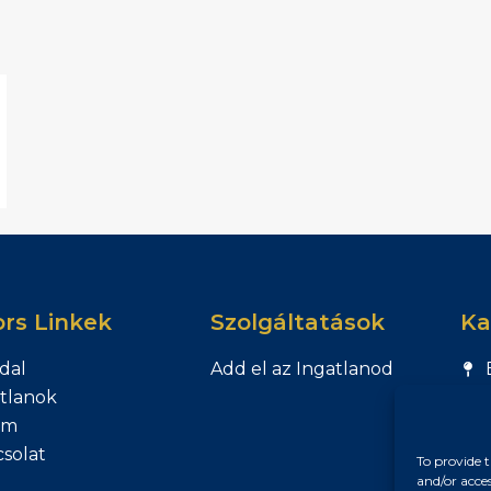
rs Linkek
Szolgáltatások
Ka
dal
Add el az Ingatlanod
tlanok
am
solat
To provide t
and/or acce