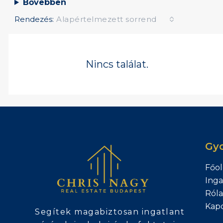
Bővebben
Rendezés:
Alapértelmezett sorrend
Nincs találat.
Gyo
Főol
Inga
Ról
Kapc
Segítek magabiztosan ingatlant