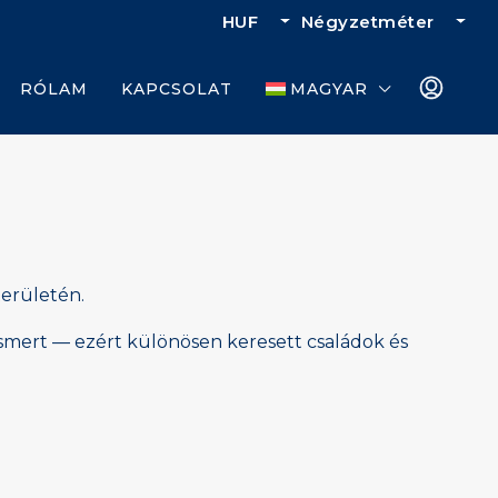
HUF
Négyzetméter
RÓLAM
KAPCSOLAT
MAGYAR
területén.
 ismert — ezért különösen keresett családok és