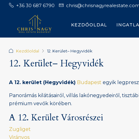
+36 30 687 6790
chris@chrisnagyrealestate.co
KEZDŐOLDAL
INGATL
Kezdőoldal
12. Kerület– Hegyvidék
12. Kerület– Hegyvidék
A 12. kerület (Hegyvidék)
Budapest
egyik legpresz
Panorámás kilátásairól, villás lakónegyedeiről, tisz
prémium vevők körében.
A 12. Kerület Városrészei
Zugliget
Virányos