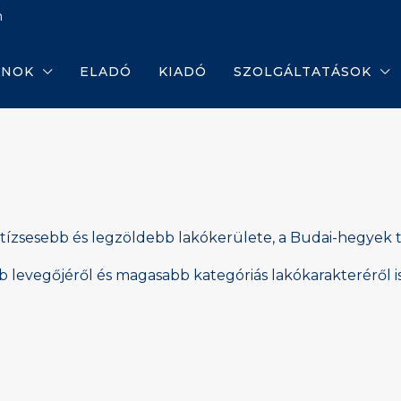
m
ANOK
ELADÓ
KIADÓ
SZOLGÁLTATÁSOK
tízsesebb és legzöldebb lakókerülete, a Budai-hegyek 
tább levegőjéről és magasabb kategóriás lakókarakteréről