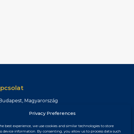
pcsolat
Budapest, Magyarország
+36 30 687 6790
Privacy Preferences
chris@chrisnagyrealestate.com
he best experience, we use cookies and similar technologies to store
ss device information. By consenting, you allow us to process data such