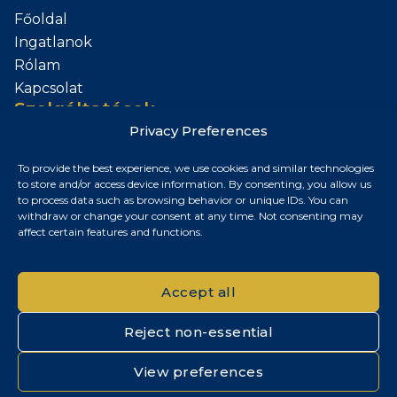
Főoldal
Ingatlanok
Rólam
Kapcsolat
Szolgáltatások
Privacy Preferences
Add el az Ingatlanod
To provide the best experience, we use cookies and similar technologies
Kapcsolat
to store and/or access device information. By consenting, you allow us
to process data such as browsing behavior or unique IDs. You can
Budapest, Magyarország
withdraw or change your consent at any time. Not consenting may
affect certain features and functions.
+36 30 687 6790
chris@chrisnagyrealestate.com
Accept all
Reject non-essential
© 2026 Chris Nagy Real Estate. Minden jog fenntartva.
View preferences
Adatvédelmi tájékoztató
|
Cookie szabályzat
|
Impresszum