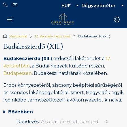
HUF
Négyzetméter
Kezdőoldal
12. Kerület– Hegyvidék
Budakeszierdő (XII.)
Budakeszierdő (XII.)
Budakeszierdő (XII.)
erdőszéli lakóterület a
12.
kerületben
, a Budai-hegyek külsőbb részén,
Budapesten
, Budakeszi határának közelében.
Erdős környezetéről, alacsony beépítési sűrűségéről
és csendes lakóhangulatáról ismert, Hegyvidék egyik
leginkább természetközeli lakókörnyezetét kínálva.
Bővebben
Rendezés:
Alapértelmezett sorrend