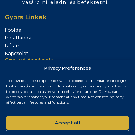
vásárolni, eladni és befektetni.
Gyors Linkek
Főoldal
Ingatlanok
Rólam
Kapcsolat
Szolgáltatások
Privacy Preferences
Add el az Ingatlanod
To provide the best experience, we use cookies and similar technologies
Kapcsolat
to store and/or access device information. By consenting, you allow us
to process data such as browsing behavior or unique IDs. You can
Budapest, Magyarország
withdraw or change your consent at any time. Not consenting may
affect certain features and functions.
+36 30 687 6790
chris@chrisnagyrealestate.com
Accept all