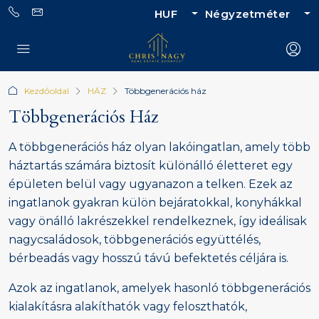
HUF
Négyzetméter
Kezdőoldal
HÁZ
Többgenerációs ház
Többgenerációs Ház
A többgenerációs ház olyan lakóingatlan, amely több
háztartás számára biztosít különálló életteret egy
épületen belül vagy ugyanazon a telken. Ezek az
ingatlanok gyakran külön bejáratokkal, konyhákkal
vagy önálló lakrészekkel rendelkeznek, így ideálisak
nagycsaládosok, többgenerációs együttélés,
bérbeadás vagy hosszú távú befektetés céljára is.
Azok az ingatlanok, amelyek hasonló többgenerációs
kialakításra alakíthatók vagy feloszthatók,