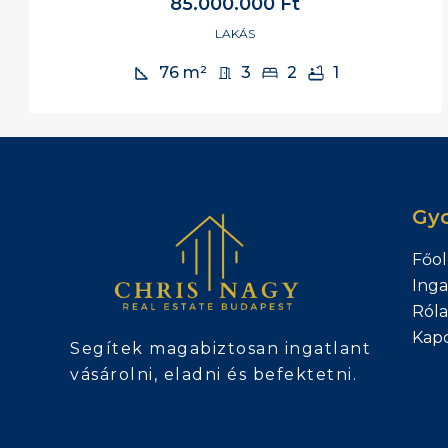
85.000.000 Ft
LAKÁS
76
m²
3
2
1
Gyo
Főol
Inga
Ról
Kapc
Segítek magabiztosan ingatlant
vásárolni, eladni és befektetni.