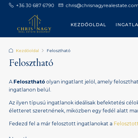
+36 30 687 6790
chris@chrisnagyrealestate.co
KEZDŐOLDAL
INGATL
Kezdőoldal
Felosztható
Felosztható
A
Felosztható
olyan ingatlant jelöl, amely feloszt
ingatlanon belül.
Az ilyen típusú ingatlanok ideálisak befektetési célo
életteret szeretnének, miközben egy fedél alatt ma
Fedezd fel a már felosztott ingatlanokat a
Felosztott