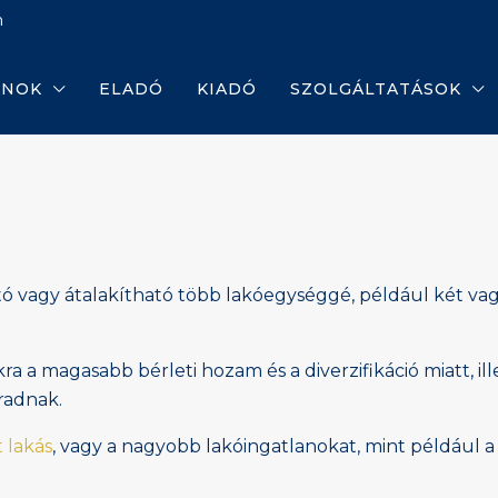
m
ANOK
ELADÓ
KIADÓ
SZOLGÁLTATÁSOK
ható vagy átalakítható több lakóegységgé, például két v
kra a magasabb bérleti hozam és a diverzifikáció miatt, i
radnak.
 lakás
, vagy a nagyobb lakóingatlanokat, mint például 