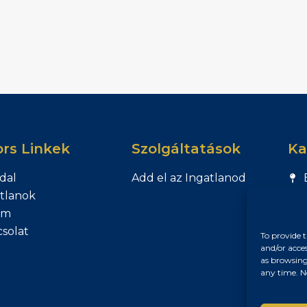
rs Linkek
Szolgáltatások
Ka
dal
Add el az Ingatlanod
tlanok
am
solat
To provide t
and/or acce
as browsing
any time. N