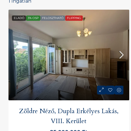
1 Ingatlan
ELADÓ
3% OSP
FELOSZTHATÓ
FLIPPING
Zöldre Néző, Dupla Erkélyes Lakás,
VIII. Kerület