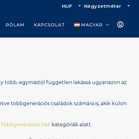
HUF
Négyzetméter
RÓLAM
KAPCSOLAT
MAGYAR
agy több, egymástól független lakássá ugyanazon az
lletve többgenerációs családok számára is, akik külön
a
Többgenerációs ház
kategóriák alatt.