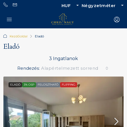
HUF
Négyzetméter
Kezdőoldal
Eladó
Eladó
3 Ingatlanok
Rendezés:
Alapértelmezett sorrend
ELADÓ
3% OSP
FELOSZTHATÓ
FLIPPING