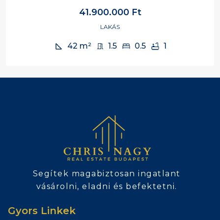
41.900.000 Ft
LAKÁS
42
m²
1.5
0.5
1
Segítek magabiztosan ingatlant
vásárolni, eladni és befektetni.
Gyors Linkek