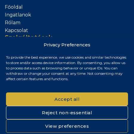
Főoldal
Ingatlanok
Rólam
Kapcsolat
Szolgáltatások
Privacy Preferences
Add el az Ingatlanod
To provide the best experience, we use cookies and similar technologies
Kapcsolat
to store and/or access device information. By consenting, you allow us
to process data such as browsing behavior or unique IDs. You can
Budapest, Magyarország
withdraw or change your consent at any time. Not consenting may
affect certain features and functions.
+36 30 687 6790
chris@chrisnagyrealestate.com
Accept all
Reject non-essential
© 2026 Chris Nagy Real Estate. Minden jog fenntartva.
View preferences
Adatvédelmi tájékoztató
|
Cookie szabályzat
|
Impresszum