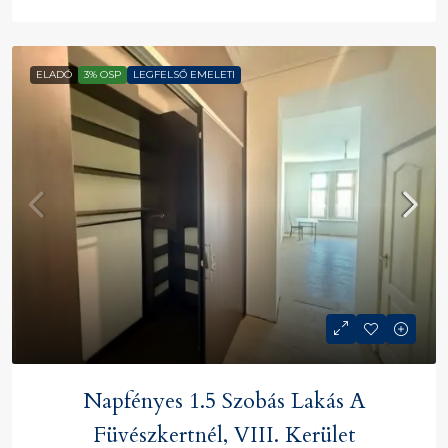
ELADÓ
3% OSP
LEGFELSŐ EMELETI
Napfényes 1.5 Szobás Lakás A
Füvészkertnél, VIII. Kerület