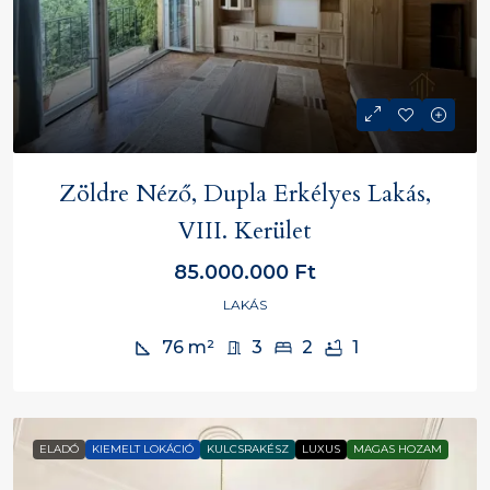
Zöldre Néző, Dupla Erkélyes Lakás,
VIII. Kerület
85.000.000 Ft
LAKÁS
76
m²
3
2
1
ELADÓ
KIEMELT LOKÁCIÓ
KULCSRAKÉSZ
LUXUS
MAGAS HOZAM