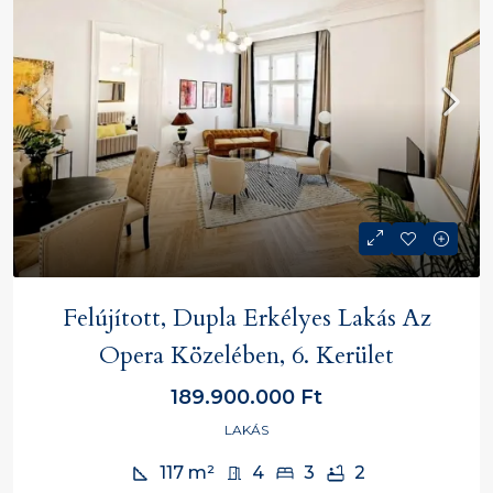
Felújított, Dupla Erkélyes Lakás Az
Opera Közelében, 6. Kerület
189.900.000 Ft
LAKÁS
117
m²
4
3
2