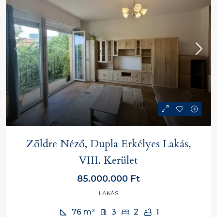
Zöldre Néző, Dupla Erkélyes Lakás,
VIII. Kerület
85.000.000 Ft
LAKÁS
76
m²
3
2
1