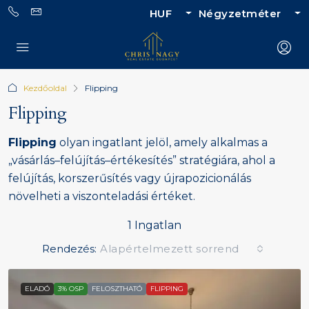
HUF
Négyzetméter
Kezdőoldal
Flipping
Flipping
Flipping
olyan ingatlant jelöl, amely alkalmas a
„vásárlás–felújítás–értékesítés” stratégiára, ahol a
felújítás, korszerűsítés vagy újrapozicionálás
növelheti a viszonteladási értéket.
1 Ingatlan
Rendezés:
Alapértelmezett sorrend
ELADÓ
3% OSP
FELOSZTHATÓ
FLIPPING