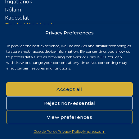
Ingatlanok
Rólam
Kapcsolat
Szolgáltatások
Privacy Preferences
Add el az Ingatlanod
To provide the best experience, we use cookies and similar technologies
Kapcsolat
to store and/or access device information. By consenting, you allow us
to process data such as browsing behavior or unique IDs. You can
Budapest, Magyarország
withdraw or change your consent at any time. Not consenting may
affect certain features and functions.
+36 30 687 6790
chris@chrisnagyrealestate.com
Accept all
Reject non-essential
© 2026 Chris Nagy Real Estate. Minden jog fenntartva.
View preferences
Adatvédelmi tájékoztató
|
Cookie szabályzat
|
Impresszum
Cookie Policy
Privacy Policy
Impresszum