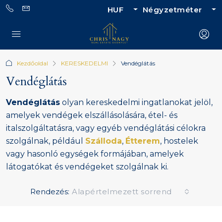
HUF
Négyzetméter
Kezdőoldal
KERESKEDELMI
Vendéglátás
Vendéglátás
Vendéglátás
olyan kereskedelmi ingatlanokat jelöl,
amelyek vendégek elszállásolására, étel- és
italszolgáltatásra, vagy egyéb vendéglátási célokra
szolgálnak, például
Szálloda
,
Étterem
, hostelek
vagy hasonló egységek formájában, amelyek
látogatókat és vendégeket szolgálnak ki.
Rendezés:
Alapértelmezett sorrend