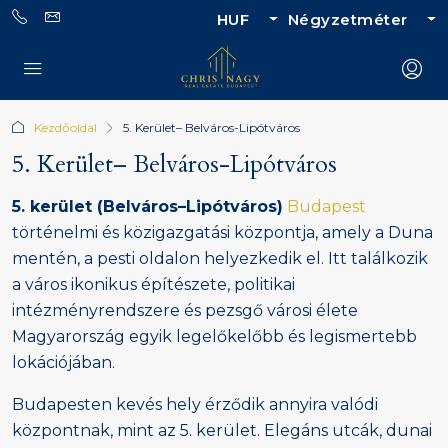
HUF
Négyzetméter
Kezdőoldal
5. Kerület– Belváros-Lipótváros
5. Kerület– Belváros-Lipótváros
5. kerület (Belváros–Lipótváros)
Budapest
történelmi és közigazgatási központja, amely a Duna
mentén, a pesti oldalon helyezkedik el. Itt találkozik
a város ikonikus építészete, politikai
intézményrendszere és pezsgő városi élete
Magyarország egyik legelőkelőbb és legismertebb
lokációjában.
Budapesten kevés hely érződik annyira valódi
központnak, mint az 5. kerület. Elegáns utcák, dunai