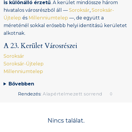
is különálló érzetű
. A kerület mindössze három
hivatalos városrészből áll —
Soroksár
,
Soroksár-
Újtelep
és
Millenniumtelep
—, de együtt a
méreténél sokkal erősebb helyi identitású kerületet
alkotnak.
A 23. Kerület Városrészei
Soroksár
Soroksár-Újtelep
Millenniumtelep
Bővebben
Rendezés:
Alapértelmezett sorrend
Nincs találat.