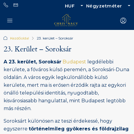
HUF
Négyzetméter
Kezdőoldal
23. kerület – Soroksár
23. Kerület – Soroksár
A 23. kerület, Soroksár
Budapest
legdélebbi
kerülete, a főváros külső peremén, a Soroksári-Duna
oldalán. A város egyik legkülönállóbb külső
kerülete, mert ma is erősen érződik rajta az egykori
önálló települési identitás, nyugodtabb,
kisvárosiasabb hangulattal, mint Budapest legtöbb
más részén.
Soroksárt különösen az teszi érdekessé, hogy
egyszerre
történelmileg gyökeres és földrajzilag