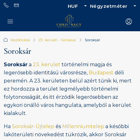
HUF
Négyzetméter
Kezdőoldal
23. kerület – Soroksár
Soroksár
Soroksár
Soroksár
a
23. kerület
történelmi magja és
legerősebb identitású városrésze,
Budapest
déli
peremén. A 23. kerületen belül azért tűnik ki, mert
ez hordozza a terület legmélyebb történelmi
folytonosságát, és itt érződik legerősebben az
egykori önálló város hangulata, amelyből a kerület
kialakult.
Ha
Soroksár-Újtelep
és
Millenniumtelep
a későbbi
lakóterületi növekedést tükrözik, akkor Soroksár