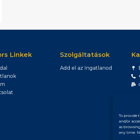
rs Linkek
Szolgáltatások
Ka
dal
Add el az Ingatlanod
tlanok
am
solat
To provide t
and/or acce
as browsing
any time. N