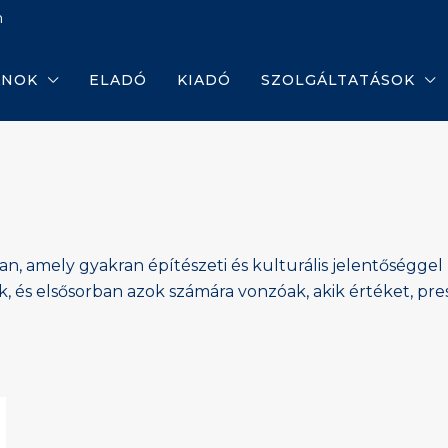
m
ANOK
ELADÓ
KIADÓ
SZOLGÁLTATÁSOK
n, amely gyakran építészeti és kulturális jelentőséggel b
, és elsősorban azok számára vonzóak, akik értéket, pre