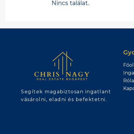
Nincs találat.
Gyo
Főol
Inga
Ról
Kapc
Segítek magabiztosan ingatlant
vásárolni, eladni és befektetni.