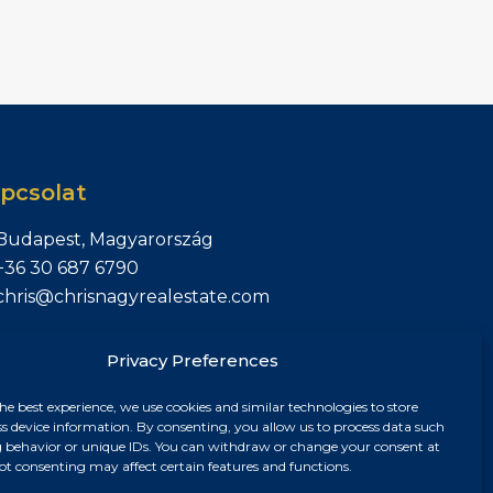
pcsolat
Budapest, Magyarország
+36 30 687 6790
chris@chrisnagyrealestate.com
Privacy Preferences
he best experience, we use cookies and similar technologies to store
ss device information. By consenting, you allow us to process data such
 behavior or unique IDs. You can withdraw or change your consent at
ot consenting may affect certain features and functions.