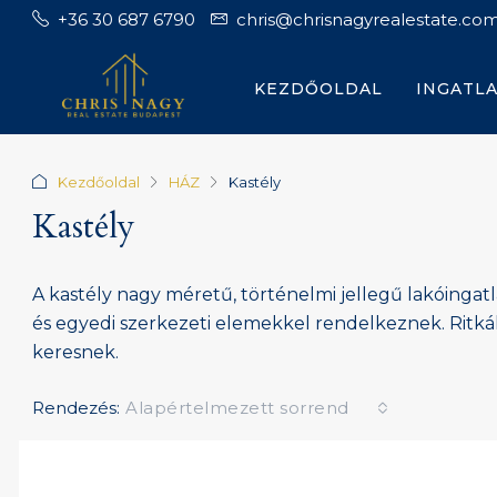
+36 30 687 6790
chris@chrisnagyrealestate.co
KEZDŐOLDAL
INGATL
Kezdőoldal
HÁZ
Kastély
Kastély
A kastély nagy méretű, történelmi jellegű lakóingatla
és egyedi szerkezeti elemekkel rendelkeznek. Ritkák
keresnek.
Rendezés:
Alapértelmezett sorrend