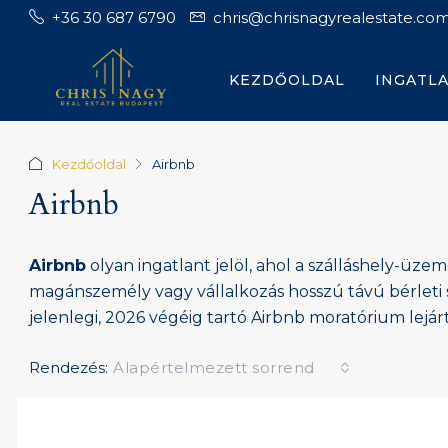
+36 30 687 6790
chris@chrisnagyrealestate.co
KEZDŐOLDAL
INGATL
Kezdőoldal
Airbnb
Airbnb
Airbnb
olyan ingatlant jelöl, ahol a szálláshely-üz
magánszemély vagy vállalkozás hosszú távú bérleti sz
jelenlegi, 2026 végéig tartó Airbnb moratórium lejár
Rendezés:
Alapértelmezett sorrend