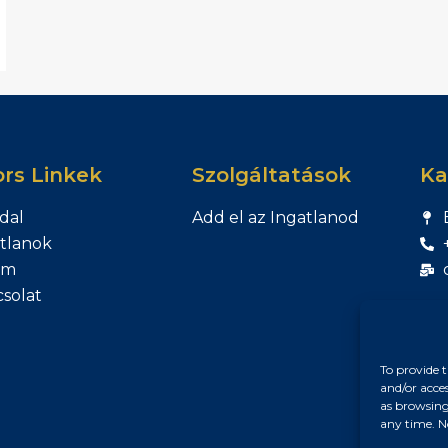
rs Linkek
Szolgáltatások
Ka
dal
Add el az Ingatlanod
tlanok
am
solat
To provide t
and/or acce
as browsing
any time. N