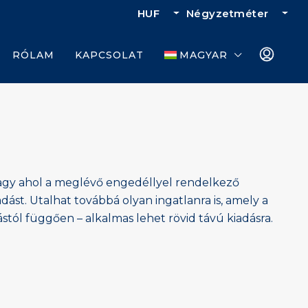
HUF
Négyzetméter
RÓLAM
KAPCSOLAT
MAGYAR
 vagy ahol a meglévő engedéllyel rendelkező
ást. Utalhat továbbá olyan ingatlanra is, amely a
stól függően – alkalmas lehet rövid távú kiadásra.