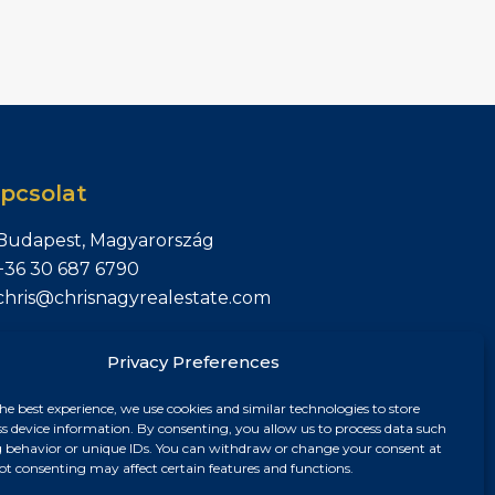
pcsolat
Budapest, Magyarország
+36 30 687 6790
chris@chrisnagyrealestate.com
Privacy Preferences
he best experience, we use cookies and similar technologies to store
ss device information. By consenting, you allow us to process data such
 behavior or unique IDs. You can withdraw or change your consent at
ot consenting may affect certain features and functions.