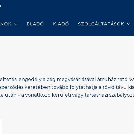
m
ANOK
ELADÓ
KIADÓ
SZOLGÁLTATÁSOK
emeltetési engedély a cég megvásárlásával átruházható,
erződés keretében tovább folytathatja a rövid távú kiad
ta után – a vonatkozó kerületi vagy társasházi szabályozá