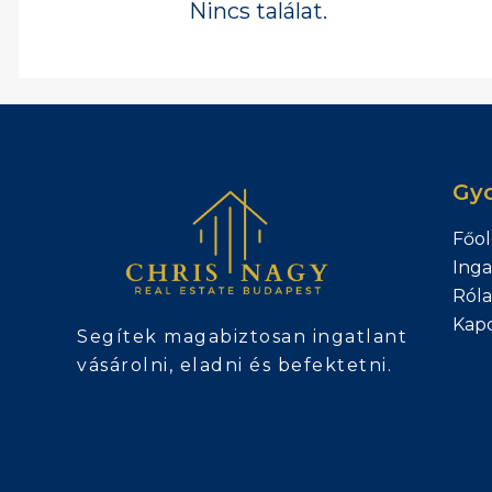
Nincs találat.
Gyo
Főol
Inga
Ról
Kapc
Segítek magabiztosan ingatlant
vásárolni, eladni és befektetni.