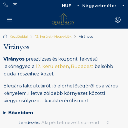
HUF
Négyzetméter
Kezdőoldal
12. Kerület– Hegyvidék
Virányos
Virányos
Virányos
presztízses és központi fekvésű
lakónegyed a
12. kerületben
,
Budapest
belsőbb
budai részeihez közel.
Elegáns lakóutcáiról, jó elérhetőségéről és a városi
kényelem, illetve zöldebb környezet közötti
kiegyensúlyozott karakteréről ismert.
Bővebben
Rendezés:
Alapértelmezett sorrend