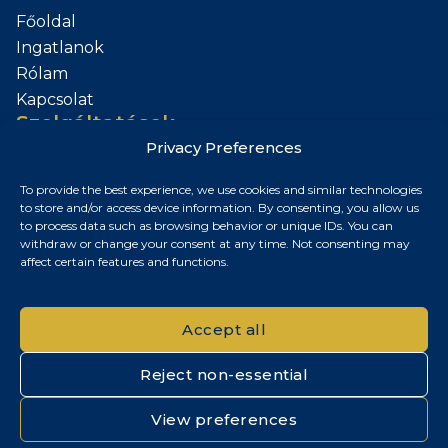
Főoldal
Ingatlanok
Rólam
Kapcsolat
Szolgáltatások
Privacy Preferences
Add el az Ingatlanod
To provide the best experience, we use cookies and similar technologies
Kapcsolat
to store and/or access device information. By consenting, you allow us
to process data such as browsing behavior or unique IDs. You can
Budapest, Magyarország
withdraw or change your consent at any time. Not consenting may
affect certain features and functions.
+36 30 687 6790
chris@chrisnagyrealestate.com
Accept all
Reject non-essential
© 2026 Chris Nagy Real Estate. Minden jog fenntartva.
View preferences
Adatvédelmi tájékoztató
|
Cookie szabályzat
|
Impresszum