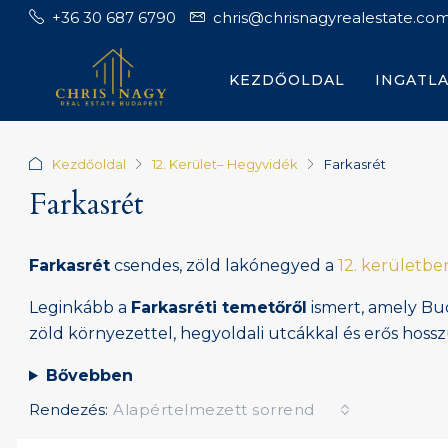
+36 30 687 6790
chris@chrisnagyrealestate.co
KEZDŐOLDAL
INGATL
Kezdőoldal
12. Kerület– Hegyvidék
Farkasrét
Farkasrét
Farkasrét
csendes, zöld lakónegyed a
12. kerületbe
Leginkább a
Farkasréti temetőről
ismert, amely Bu
zöld környezettel, hegyoldali utcákkal és erős hossz
Bővebben
Rendezés:
Alapértelmezett sorrend