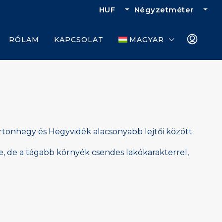
HUF
Négyzetméter
RÓLAM
KAPCSOLAT
MAGYAR
rtonhegy és Hegyvidék alacsonyabb lejtői között.
, de a tágabb környék csendes lakókarakterrel,