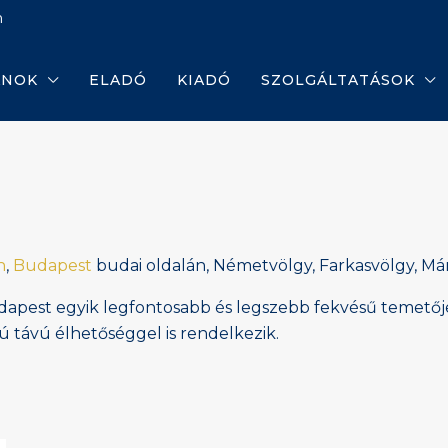
m
ANOK
ELADÓ
KIADÓ
SZOLGÁLTATÁSOK
n
,
Budapest
budai oldalán, Németvölgy, Farkasvölgy, Má
dapest egyik legfontosabb és legszebb fekvésű temetője
ú távú élhetőséggel is rendelkezik.