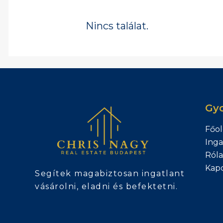
Nincs találat.
Gyo
Főol
Inga
Ról
Kapc
Segítek magabiztosan ingatlant
vásárolni, eladni és befektetni.