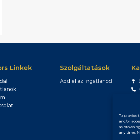
rs Linkek
Szolgáltatások
Ka
dal
Add el az Ingatlanod
tlanok
am
solat
To provide t
and/or acce
as browsing
any time. N