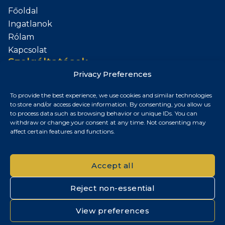
Főoldal
Ingatlanok
Rólam
Kapcsolat
Szolgáltatások
Privacy Preferences
Add el az Ingatlanod
To provide the best experience, we use cookies and similar technologies
Kapcsolat
to store and/or access device information. By consenting, you allow us
to process data such as browsing behavior or unique IDs. You can
Budapest, Magyarország
withdraw or change your consent at any time. Not consenting may
affect certain features and functions.
+36 30 687 6790
chris@chrisnagyrealestate.com
Accept all
Reject non-essential
© 2026 Chris Nagy Real Estate. Minden jog fenntartva.
View preferences
Adatvédelmi tájékoztató
|
Cookie szabályzat
|
Impresszum