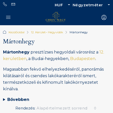
HUF
Négyzetméter
Kezdőoldal
12. Kerület– Hegyvidék
Mártonhegy
Mártonhegy
Mártonhegy
presztízses hegyoldali városrész a
12.
kerületben
, a Budai-hegyekben,
Budapesten
.
Magasabban fekvő elhelyezkedéséről, panorámás
kilátásairól és csendes lakókarakteréről ismert,
természetközeli és kifinomult lakókörnyezetet
kínálva.
Bővebben
Rendezés:
Alapértelmezett sorrend