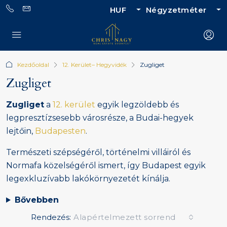
HUF
Négyzetméter
Kezdőoldal
12. Kerület– Hegyvidék
Zugliget
Zugliget
Zugliget
a
12. kerület
egyik legzöldebb és
legpresztízsesebb városrésze, a Budai-hegyek
lejtőin,
Budapesten
.
Természeti szépségéről, történelmi villáiról és
Normafa közelségéről ismert, így Budapest egyik
legexkluzívabb lakókörnyezetét kínálja.
Bővebben
Rendezés:
Alapértelmezett sorrend