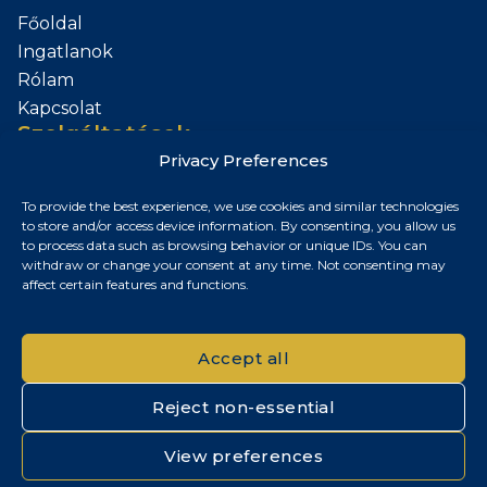
Főoldal
Ingatlanok
Rólam
Kapcsolat
Szolgáltatások
Privacy Preferences
Add el az Ingatlanod
To provide the best experience, we use cookies and similar technologies
Kapcsolat
to store and/or access device information. By consenting, you allow us
to process data such as browsing behavior or unique IDs. You can
Budapest, Magyarország
withdraw or change your consent at any time. Not consenting may
affect certain features and functions.
+36 30 687 6790
chris@chrisnagyrealestate.com
Accept all
Reject non-essential
© 2026 Chris Nagy Real Estate. Minden jog fenntartva.
View preferences
Adatvédelmi tájékoztató
|
Cookie szabályzat
|
Impresszum