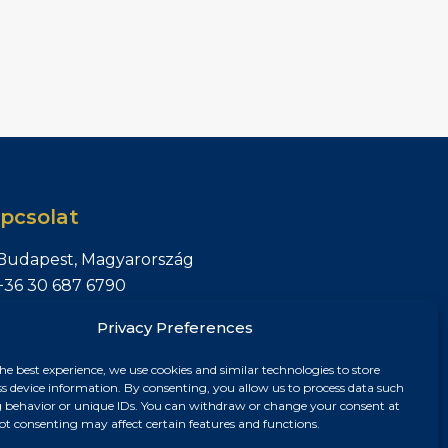
pcsolat
Budapest, Magyarország
+36 30 687 6790
chris@chrisnagyrealestate.com
Privacy Preferences
he best experience, we use cookies and similar technologies to store
ss device information. By consenting, you allow us to process data such
 behavior or unique IDs. You can withdraw or change your consent at
ot consenting may affect certain features and functions.