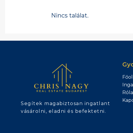
Nincs találat.
Gyo
Főol
Inga
Ról
Kapc
Segítek magabiztosan ingatlant
vásárolni, eladni és befektetni.