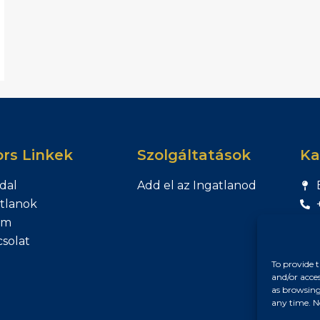
rs Linkek
Szolgáltatások
Ka
dal
Add el az Ingatlanod
tlanok
am
solat
To provide t
and/or acce
as browsing
any time. N