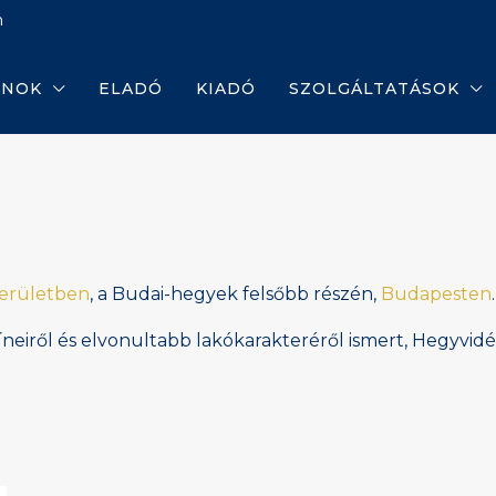
m
ANOK
ELADÓ
KIADÓ
SZOLGÁLTATÁSOK
kerületben
, a Budai-hegyek felsőbb részén,
Budapesten
.
íneiről és elvonultabb lakókarakteréről ismert, Hegyvi