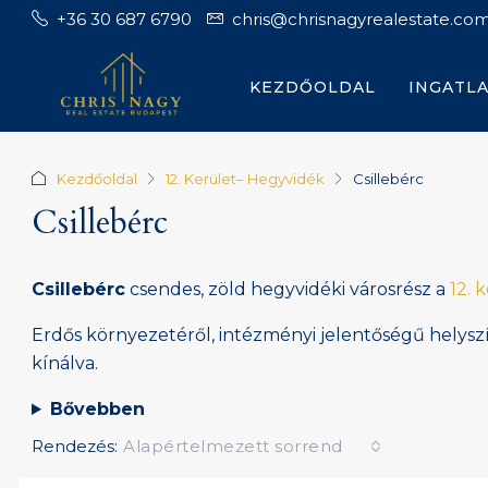
+36 30 687 6790
chris@chrisnagyrealestate.co
KEZDŐOLDAL
INGATL
Kezdőoldal
12. Kerület– Hegyvidék
Csillebérc
Csillebérc
Csillebérc
csendes, zöld hegyvidéki városrész a
12. 
Erdős környezetéről, intézményi jelentőségű helysz
kínálva.
Bővebben
Rendezés:
Alapértelmezett sorrend