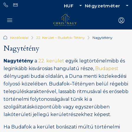
HUF
Négyzetméter
Kezdőoldal
22. Kerület – Budafok-Tétény
Nagytétény
Nagytétény
Nagytétény
a
22. kerület
egyik legtörténelmibb és
leginkább kisvárosias hangulatú része,
Budapest
délnyugati budai oldalán, a Duna menti közlekedési
folyosó közelében. Budafok–Tétényen belül régebbi
településkarakterével, lassabb ritmusával és erősebb
történelmi folytonosságával tűnik ki a
szolgáltatásközpontúbb vagy egyszerűbben
lakóterületi jellegű kerületrészekhez képest.
Ha Budafok a kerület borászati múltú történelmi