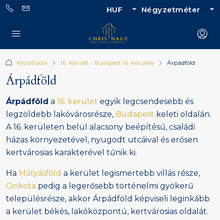
HUF
Négyzetméter
Kezdőoldal
16. Kerület - Budapest 16. Kerülete
Árpádföld
Árpádföld
Árpádföld
a
16. kerület
egyik legcsendesebb és
legzöldebb lakóvárosrésze,
Budapest
keleti oldalán.
A 16. kerületen belül alacsony beépítésű, családi
házas környezetével, nyugodt utcáival és erősen
kertvárosias karakterével tűnik ki.
Ha
Mátyásföld
a kerület legismertebb villás része,
Cinkota
pedig a legerősebb történelmi gyökerű
településrésze, akkor Árpádföld képviseli leginkább
a kerület békés, lakóközpontú, kertvárosias oldalát.