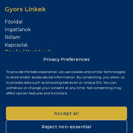
Gyors Linkek
Főoldal
Ingatlanok
Rólam
Kapcsolat
Szolgáltatások
Privacy Preferences
Add el az Ingatlanod
To provide the best experience, we use cookies and similar technologies
Kapcsolat
to store and/or access device information. By consenting, you allow us
to process data such as browsing behavior or unique IDs. You can
Budapest, Magyarország
withdraw or change your consent at any time. Not consenting may
affect certain features and functions.
+36 30 687 6790
chris@chrisnagyrealestate.com
Accept all
Reject non-essential
© 2026 Chris Nagy Real Estate. Minden jog fenntartva.