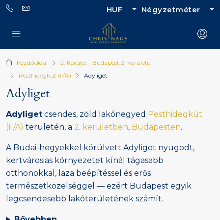
HUF
Négyzetméter
Kezdőoldal
2. Kerület - Budapest 2. Kerülete
Pesthidegkút (II/A)
Adyliget
Adyliget
Adyliget
csendes, zöld lakónegyed
Pesthidegkút
(II/A)
területén, a
2. kerületben
,
Budapesten
.
A Budai-hegyekkel körülvett Adyliget nyugodt,
kertvárosias környezetet kínál tágasabb
otthonokkal, laza beépítéssel és erős
természetközelséggel — ezért Budapest egyik
legcsendesebb lakóterületének számít.
Bővebben