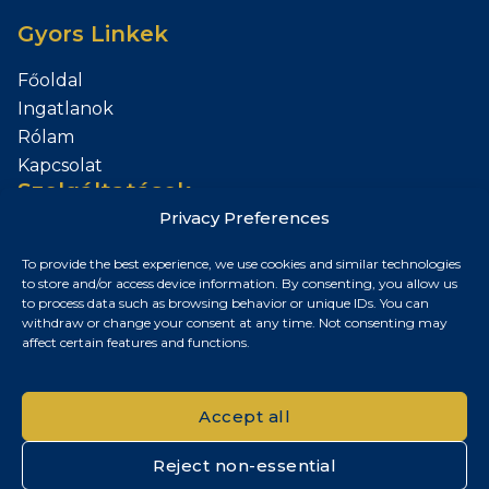
Gyors Linkek
Főoldal
Ingatlanok
Rólam
Kapcsolat
Szolgáltatások
Privacy Preferences
Add el az Ingatlanod
To provide the best experience, we use cookies and similar technologies
Kapcsolat
to store and/or access device information. By consenting, you allow us
to process data such as browsing behavior or unique IDs. You can
Budapest, Magyarország
withdraw or change your consent at any time. Not consenting may
affect certain features and functions.
+36 30 687 6790
chris@chrisnagyrealestate.com
Accept all
Reject non-essential
© 2026 Chris Nagy Real Estate. Minden jog fenntartva.