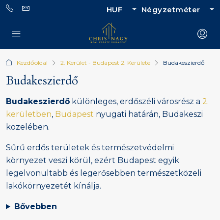
HUF
Négyzetméter
Kezdőoldal
2. Kerület - Budapest 2. Kerülete
Budakeszierdő
Budakeszierdő
Budakeszierdő
különleges, erdőszéli városrész a
2.
kerületben
,
Budapest
nyugati határán, Budakeszi
közelében.
Sűrű erdős területek és természetvédelmi
környezet veszi körül, ezért Budapest egyik
legelvonultabb és legerősebben természetközeli
lakókörnyezetét kínálja.
Bővebben