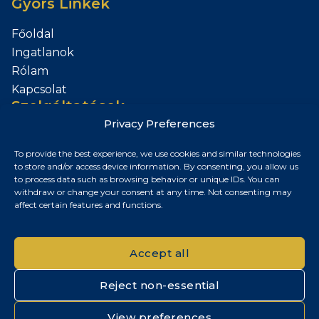
Gyors Linkek
Főoldal
Ingatlanok
Rólam
Kapcsolat
Szolgáltatások
Privacy Preferences
Add el az Ingatlanod
To provide the best experience, we use cookies and similar technologies
Kapcsolat
to store and/or access device information. By consenting, you allow us
to process data such as browsing behavior or unique IDs. You can
Budapest, Magyarország
withdraw or change your consent at any time. Not consenting may
affect certain features and functions.
+36 30 687 6790
chris@chrisnagyrealestate.com
Accept all
Reject non-essential
© 2026 Chris Nagy Real Estate. Minden jog fenntartva.
View preferences
Adatvédelmi tájékoztató
|
Cookie szabályzat
|
Impresszum