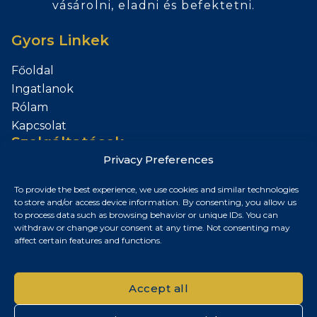
vásárolni, eladni és befektetni.
Gyors Linkek
Főoldal
Ingatlanok
Rólam
Kapcsolat
Szolgáltatások
Privacy Preferences
Add el az Ingatlanod
To provide the best experience, we use cookies and similar technologies
Kapcsolat
to store and/or access device information. By consenting, you allow us
to process data such as browsing behavior or unique IDs. You can
Budapest, Magyarország
withdraw or change your consent at any time. Not consenting may
affect certain features and functions.
+36 30 687 6790
chris@chrisnagyrealestate.com
Accept all