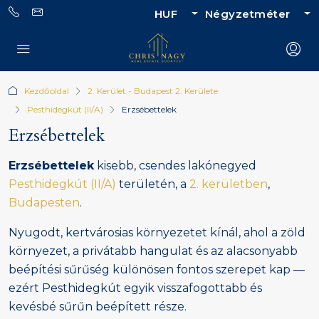
HUF
Négyzetméter
Kezdőoldal
2. Kerület - Budapest 2. Kerülete
Pesthidegkút (II/A)
Erzsébettelek
Erzsébettelek
Erzsébettelek
kisebb, csendes lakónegyed
Pesthidegkút (II/A)
területén, a
2. kerületben
,
Budapesten
.
Nyugodt, kertvárosias környezetet kínál, ahol a zöld
környezet, a privátabb hangulat és az alacsonyabb
beépítési sűrűség különösen fontos szerepet kap —
ezért Pesthidegkút egyik visszafogottabb és
kevésbé sűrűn beépített része.