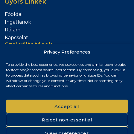
Gyors Linkek
Főoldal
Ingatlanok
Rólam
Kapcsolat
Szolgáltatások
Privacy Preferences
Add el az Ingatlanod
To provide the best experience, we use cookies and similar technologies
Kapcsolat
to store and/or access device information. By consenting, you allow us
to process data such as browsing behavior or unique IDs. You can
Budapest, Magyarország
withdraw or change your consent at any time. Not consenting may
affect certain features and functions.
+36 30 687 6790
chris@chrisnagyrealestate.com
Accept all
Reject non-essential
© 2026 Chris Nagy Real Estate. Minden jog fenntartva.
View preferences
Adatvédelmi tájékoztató
|
Cookie szabályzat
|
Impresszum