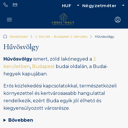
HUF
Négyzetméter
Kezdőoldal
2. Kerület - Budapest 2. Kerülete
Hűvösvölgy
Hűvösvölgy
Hűvösvölgy
ismert, zöld lakónegyed a
2.
kerületben
,
Budapest
budai oldalán, a Budai-
hegyek kapujában.
Erős közlekedési kapcsolatokkal, természetközeli
környezettel és kertvárosiasabb hangulattal
rendelkezik, ezért Buda egyik jól élhető és
kiegyensúlyozott városrésze.
Bővebben