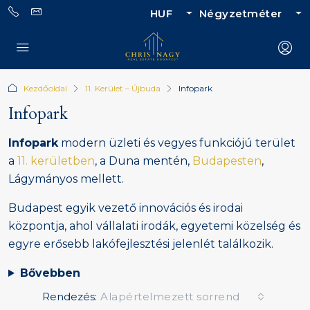
HUF
Négyzetméter
Kezdőoldal
11. Kerület – Újbuda
Infopark
Infopark
Infopark
modern üzleti és vegyes funkciójú terület
a
11. kerületben
, a Duna mentén,
Budapesten
,
Lágymányos mellett.
Budapest egyik vezető innovációs és irodai
központja, ahol vállalati irodák, egyetemi közelség és
egyre erősebb lakófejlesztési jelenlét találkozik.
Bővebben
Rendezés:
Alapértelmezett sorrend