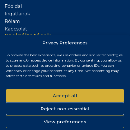
Főoldal
Ingatlanok
Rólam
Kapcsolat
Szolgáltatások
Privacy Preferences
Add el az Ingatlanod
To provide the best experience, we use cookies and similar technologies
Kapcsolat
to store and/or access device information. By consenting, you allow us
to process data such as browsing behavior or unique IDs. You can
Budapest, Magyarország
withdraw or change your consent at any time. Not consenting may
affect certain features and functions.
+36 30 687 6790
chris@chrisnagyrealestate.com
Accept all
Reject non-essential
© 2026 Chris Nagy Real Estate. Minden jog fenntartva.
View preferences
Adatvédelmi tájékoztató
|
Cookie szabályzat
|
Impresszum