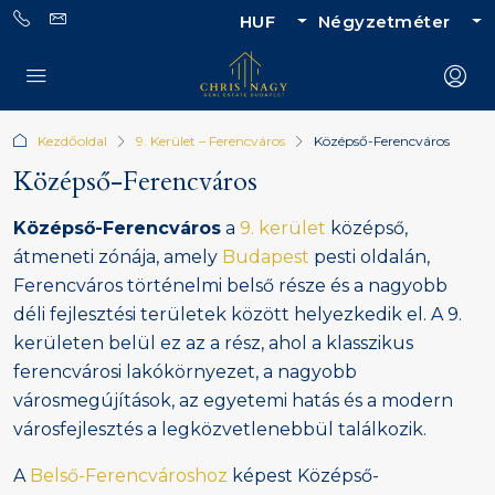
HUF
Négyzetméter
Kezdőoldal
9. Kerület – Ferencváros
Középső-Ferencváros
Középső-Ferencváros
Középső-Ferencváros
a
9. kerület
középső,
átmeneti zónája, amely
Budapest
pesti oldalán,
Ferencváros történelmi belső része és a nagyobb
déli fejlesztési területek között helyezkedik el. A 9.
kerületen belül ez az a rész, ahol a klasszikus
ferencvárosi lakókörnyezet, a nagyobb
városmegújítások, az egyetemi hatás és a modern
városfejlesztés a legközvetlenebbül találkozik.
A
Belső-Ferencvároshoz
képest Középső-