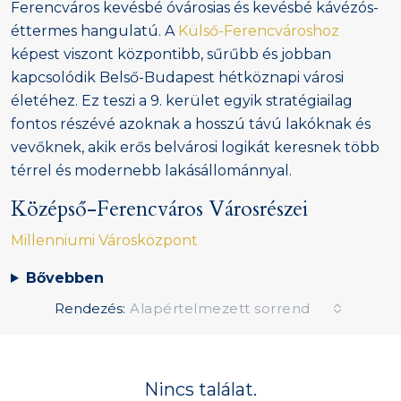
Ferencváros kevésbé óvárosias és kevésbé kávézós-
éttermes hangulatú. A
Külső-Ferencvároshoz
képest viszont központibb, sűrűbb és jobban
kapcsolódik Belső-Budapest hétköznapi városi
életéhez. Ez teszi a 9. kerület egyik stratégiailag
fontos részévé azoknak a hosszú távú lakóknak és
vevőknek, akik erős belvárosi logikát keresnek több
térrel és modernebb lakásállománnyal.
Középső-Ferencváros Városrészei
Millenniumi Városközpont
Bővebben
Rendezés:
Alapértelmezett sorrend
Nincs találat.