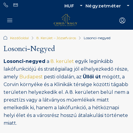
HUF
Négyzetméter
Kezdőoldal
8. Kerület – Józsefváros
Losonci-negyed
Losonci-Negyed
Losonci-negyed
a
8. kerület
egyik leginkább
lakófunkciójú és stratégiailag jól elhelyezkedő része,
amely
Budapest
pesti oldalán, az
Üllői út
mögött, a
Corvin környéke és a Klinikák térsége közötti tágabb
területen helyezkedik el. A 8. kerületen belül nem a
presztízs vagy a látványos műemlékek miatt
emelkedik ki, hanem a lakófunkció, a hétköznapi
helyi élet és a városrész hosszú átalakulási története
miatt.