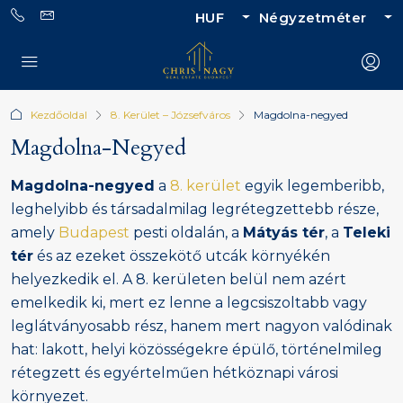
HUF
Négyzetméter
Kezdőoldal
8. Kerület – Józsefváros
Magdolna-negyed
Magdolna-Negyed
Magdolna-negyed
a
8. kerület
egyik legemberibb,
leghelyibb és társadalmilag legrétegzettebb része,
amely
Budapest
pesti oldalán, a
Mátyás tér
, a
Teleki
tér
és az ezeket összekötő utcák környékén
helyezkedik el. A 8. kerületen belül nem azért
emelkedik ki, mert ez lenne a legcsiszoltabb vagy
leglátványosabb rész, hanem mert nagyon valódinak
hat: lakott, helyi közösségekre épülő, történelmileg
rétegzett és egyértelműen hétköznapi városi
környezet.