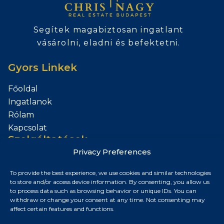
Segítek magabiztosan ingatlant
vásárolni, eladni és befektetni.
Gyors Linkek
Főoldal
Ingatlanok
Rólam
Kapcsolat
Szolgáltatások
Privacy Preferences
Add el az Ingatlanod
To provide the best experience, we use cookies and similar technologies
Kapcsolat
to store and/or access device information. By consenting, you allow us
to process data such as browsing behavior or unique IDs. You can
Budapest, Magyarország
withdraw or change your consent at any time. Not consenting may
affect certain features and functions.
+36 30 687 6790