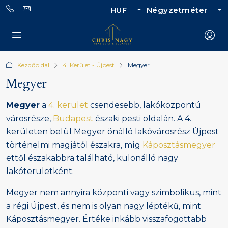
HUF
Négyzetméter
Kezdőoldal
4. Kerület - Újpest
Megyer
Megyer
Megyer
a
4. kerület
csendesebb, lakóközpontú
városrésze,
Budapest
északi pesti oldalán. A 4.
kerületen belül Megyer önálló lakóvárosrész Újpest
történelmi magjától északra, míg
Káposztásmegyer
ettől északabbra található, különálló nagy
lakóterületként.
Megyer nem annyira központi vagy szimbolikus, mint
a régi Újpest, és nem is olyan nagy léptékű, mint
Káposztásmegyer. Értéke inkább visszafogottabb