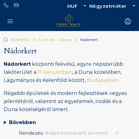
HUF
Négyzetméter
Kezdőoldal
11. Kerület – Újbuda
Nádorkert
Nádorkert
Nádorkert
központi fekvésű, egyre népszerűbb
lakóterület a
11. kerületben
, a Duna közelében,
Lágymányos és Kelenföld között,
Budapesten
.
Régebbi épületek és modern fejlesztések vegyes
jelenlétéről, valamint az egyetemek, irodák és a
Duna közelségéről ismert.
Bővebben
Rendezés:
Alapértelmezett sorrend