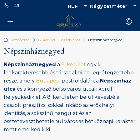
HUF
Négyzetméter
Kezdőoldal
8. Kerület – Józsefváros
Népszínháznegyed
Népszínháznegyed
Népszínháznegyed
a
8. kerület
egyik
legkarakteresebb és társadalmilag legrétegzettebb
része, amely
Budapest
pesti oldalán, a
Népszínház
utca
és a környező belső városi utcák körül
helyezkedik el. A 8. kerületen belül kevésbé a
csiszolt presztízs, sokkal inkább az erős helyi
identitás, a sokszínű hangulat és az
összetéveszthetetlenül városias hétköznapi karakter
miatt emelkedik ki.