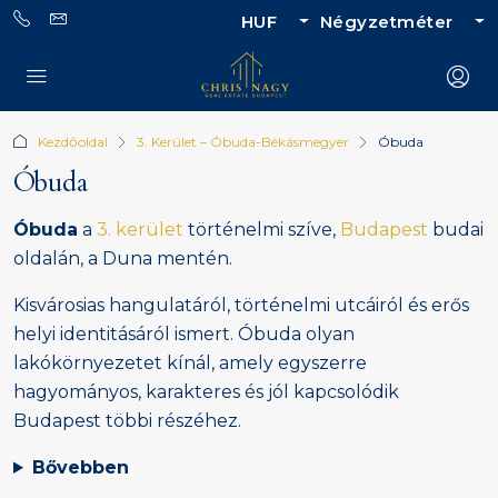
HUF
Négyzetméter
Kezdőoldal
3. Kerület – Óbuda-Békásmegyer
Óbuda
Óbuda
Óbuda
a
3. kerület
történelmi szíve,
Budapest
budai
oldalán, a Duna mentén.
Kisvárosias hangulatáról, történelmi utcáiról és erős
helyi identitásáról ismert. Óbuda olyan
lakókörnyezetet kínál, amely egyszerre
hagyományos, karakteres és jól kapcsolódik
Budapest többi részéhez.
Bővebben