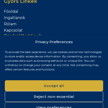
Gyors Linkek
Főoldal
Ingatlanok
Rólam
Kapcsolat
Szolgáltatások
Privacy Preferences
Add el az Ingatlanod
To provide the best experience, we use cookies and similar technologies
Kapcsolat
to store and/or access device information. By consenting, you allow us
to process data such as browsing behavior or unique IDs. You can
Budapest, Magyarország
withdraw or change your consent at any time. Not consenting may
affect certain features and functions.
+36 30 687 6790
chris@chrisnagyrealestate.com
Accept all
Reject non-essential
© 2026 Chris Nagy Real Estate. Minden jog fenntartva.
View preferences
Adatvédelmi tájékoztató
|
Cookie szabályzat
|
Impresszum