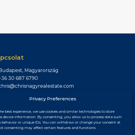
pcsolat
Budapest, Magyarország
+36 30 687 6790
chris@chrisnagyrealestate.com
Privacy Preferences
he best experience, we use cookies and similar technologies to store
ss device information. By consenting, you allow us to process data such
 behavior or unique IDs. You can withdraw or change your consent at
ot consenting may affect certain features and functions.