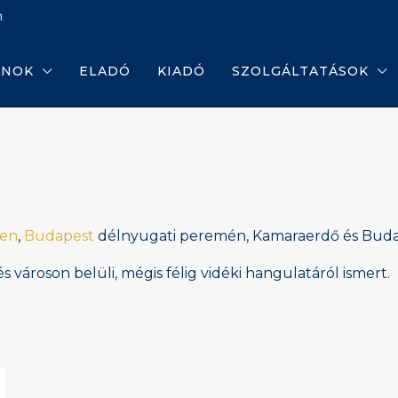
m
ANOK
ELADÓ
KIADÓ
SZOLGÁLTATÁSOK
ben
,
Budapest
délnyugati peremén, Kamaraerdő és Buda
 városon belüli, mégis félig vidéki hangulatáról ismert.