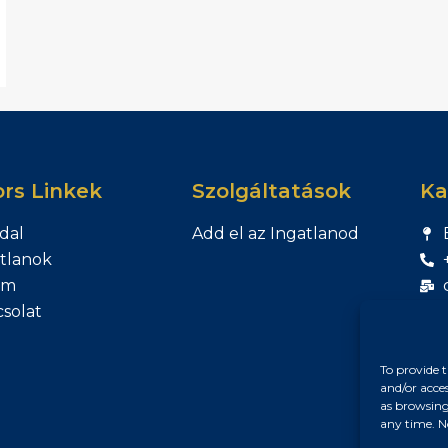
rs Linkek
Szolgáltatások
Ka
dal
Add el az Ingatlanod
tlanok
am
solat
To provide t
and/or acce
as browsing
any time. N