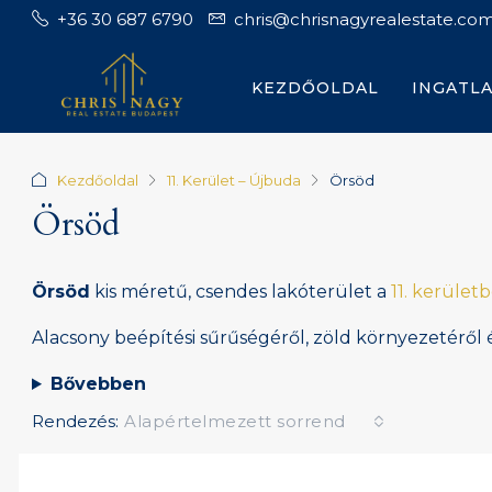
+36 30 687 6790
chris@chrisnagyrealestate.co
KEZDŐOLDAL
INGATL
Kezdőoldal
11. Kerület – Újbuda
Örsöd
Örsöd
Örsöd
kis méretű, csendes lakóterület a
11. kerület
Alacsony beépítési sűrűségéről, zöld környezetéről és
Bővebben
Rendezés:
Alapértelmezett sorrend