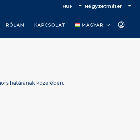
HUF
Négyzetméter
RÓLAM
KAPCSOLAT
MAGYAR
örs határának közelében.