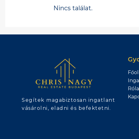
Nincs találat.
Gyo
Főol
Inga
Ról
Kapc
Segítek magabiztosan ingatlant
vásárolni, eladni és befektetni.