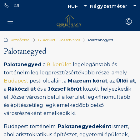
HUF
Négyzetméter
Kezdőoldal
8. Kerület – Józsefváros
Palotanegyed
Palotanegyed
Palotanegyed
a
8. kerület
legelegánsabb és
történelmileg legpresztízsértékűbb része, amely
Budapest
pesti oldalán, a
Múzeum körút
, az
Üllői út
,
a
Rákóczi út
és a
József körút
között helyezkedik
el. Józsefvároson belül a kerület legkifinomultabb
és építészetileg legkiemelkedőbb belső
városrészeként emelkedik ki.
Budapest történelmi
Palotanegyedeként
ismert,
ahol arisztokratikus építészet, egyetemi épületek,