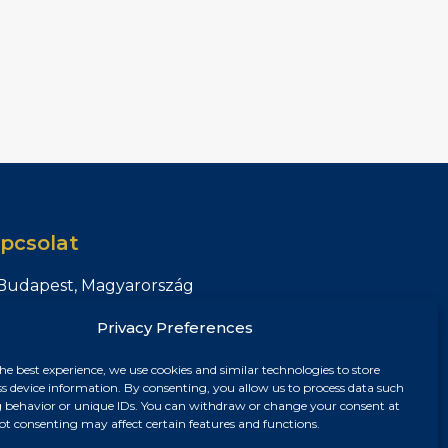
pcsolat
Budapest, Magyarország
+36 30 687 6790
Privacy Preferences
chris@chrisnagyrealestate.com
he best experience, we use cookies and similar technologies to store
ss device information. By consenting, you allow us to process data such
 behavior or unique IDs. You can withdraw or change your consent at
ot consenting may affect certain features and functions.