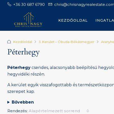
+36 30 687 6790
chris@chrisnagyrealestate.co
KEZDŐOLDAL
INGATL
Kezdőoldal
3. Kerület – Óbuda-Békásmegyer
Aranyh
Péterhegy
Péterhegy
csendes, alacsonyabb beépítésű hegyol
hegyvidéki részén.
A kerület egyik visszafogottabb és természetközpont
szerepet kap.
Bővebben
Rendezés:
Alapértelmezett sorrend