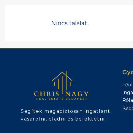
Nincs találat.
Gyo
Főol
Inga
Ról
Kapc
Segítek magabiztosan ingatlant
vásárolni, eladni és befektetni.