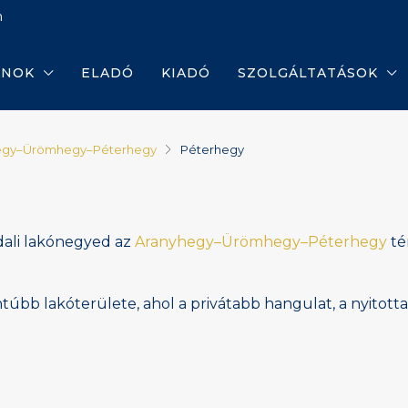
m
ANOK
ELADÓ
KIADÓ
SZOLGÁLTATÁSOK
egy–Ürömhegy–Péterhegy
Péterhegy
dali lakónegyed az
Aranyhegy–Ürömhegy–Péterhegy
té
úbb lakóterülete, ahol a privátabb hangulat, a nyitotta