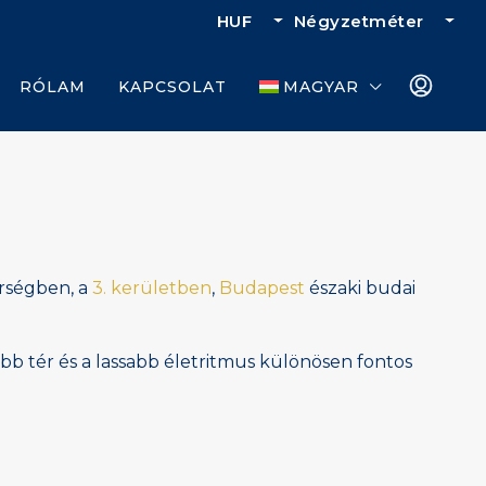
HUF
Négyzetméter
RÓLAM
KAPCSOLAT
MAGYAR
rségben, a
3. kerületben
,
Budapest
északi budai
bb tér és a lassabb életritmus különösen fontos