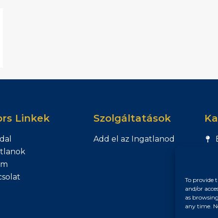
rs Linkek
Szolgáltatások
Ka
dal
Add el az Ingatlanod
tlanok
am
solat
To provide t
and/or acce
as browsing
any time. N