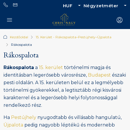
HUF
Négyzetméter
Kezdőoldal
15. Kerület - Rákospalota–Pestújhely–Újpalota
Rákospalota
Rákospalota
Rákospalota
a
15. kerület
történelmi magja és
identitásban legerősebb városrésze,
Budapest
északi
pesti oldalán. A 15. kerületen belül ez a legmélyebb
történelmi gyökerekkel, a legtisztább régi kisvárosi
karakterrel és a legerősebb helyi folytonossággal
rendelkező rész.
Ha
Pestújhely
nyugodtabb és villásabb hangulatú,
Újpalota
pedig nagyobb léptékű és modernebb