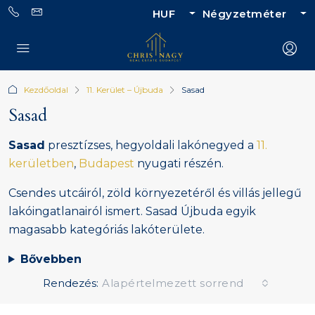
HUF
Négyzetméter
Kezdőoldal
11. Kerület – Újbuda
Sasad
Sasad
Sasad
presztízses, hegyoldali lakónegyed a
11.
kerületben
,
Budapest
nyugati részén.
Csendes utcáiról, zöld környezetéről és villás jellegű
lakóingatlanairól ismert. Sasad Újbuda egyik
magasabb kategóriás lakóterülete.
Bővebben
Rendezés:
Alapértelmezett sorrend