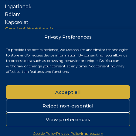
Ingatlanok
Rólam
Kapcsolat
Szolgáltatások
Privacy Preferences
Add el az Ingatlanod
To provide the best experience, we use cookies and similar technologies
Kapcsolat
to store and/or access device information. By consenting, you allow us
to process data such as browsing behavior or unique IDs. You can
Budapest, Magyarország
withdraw or change your consent at any time. Not consenting may
affect certain features and functions.
+36 30 687 6790
chris@chrisnagyrealestate.com
Accept all
Reject non-essential
© 2026 Chris Nagy Real Estate. Minden jog fenntartva.
View preferences
Adatvédelmi tájékoztató
|
Cookie szabályzat
|
Impresszum
Cookie Policy
Privacy Policy
Impresszum