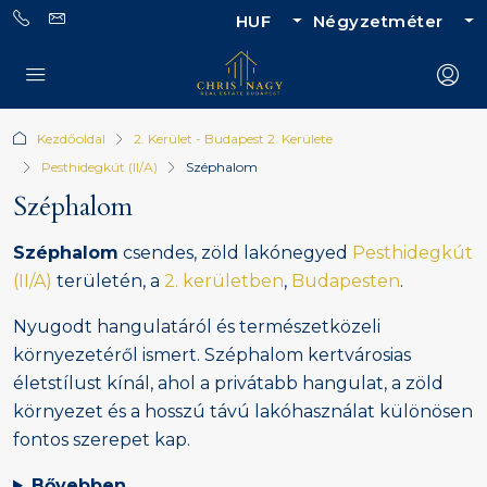
HUF
Négyzetméter
Kezdőoldal
2. Kerület - Budapest 2. Kerülete
Pesthidegkút (II/A)
Széphalom
Széphalom
Széphalom
csendes, zöld lakónegyed
Pesthidegkút
(II/A)
területén, a
2. kerületben
,
Budapesten
.
Nyugodt hangulatáról és természetközeli
környezetéről ismert. Széphalom kertvárosias
életstílust kínál, ahol a privátabb hangulat, a zöld
környezet és a hosszú távú lakóhasználat különösen
fontos szerepet kap.
Bővebben