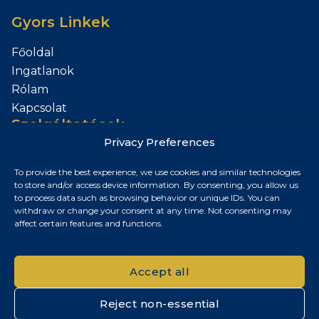
Gyors Linkek
Főoldal
Ingatlanok
Rólam
Kapcsolat
Szolgáltatások
Privacy Preferences
Add el az Ingatlanod
To provide the best experience, we use cookies and similar technologies
Kapcsolat
to store and/or access device information. By consenting, you allow us
to process data such as browsing behavior or unique IDs. You can
Budapest, Magyarország
withdraw or change your consent at any time. Not consenting may
affect certain features and functions.
+36 30 687 6790
chris@chrisnagyrealestate.com
Accept all
Reject non-essential
© 2026 Chris Nagy Real Estate. Minden jog fenntartva.