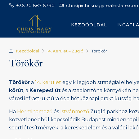
+36 30 687 6790
chris@chrisnagyrealestate.co
KEZDŐOLDAL
INGATL
Kezdőoldal
14. Kerület – Zugló
Törökőr
Törökőr
Törökőr
a
14. kerület
egyik legjobb stratégiai elhel
körút
, a
Kerepesi út
és a stadionzóna környékén hely
városi infrastruktúra és a hétköznapi praktikusság 
Ha
Herminamező
és
Istvánmező
Zugló parkhoz közel
közvetlenebbül kapcsolódik Budapest mindennapi lük
sportlétesítmények, a kereskedelem és a valódi lakóé