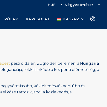
HUF
Négyzetméter
RÓLAM
KAPCSOLAT
MAGYAR
apest
pesti oldalán, Zugló déli peremén, a
Hungária
 eleganciája, sokkal inkább a központi elérhetőség, a
őr nagyvárosiasabb, közlekedésközpontúbb és
i közé tartozik, ahol a közlekedés, a