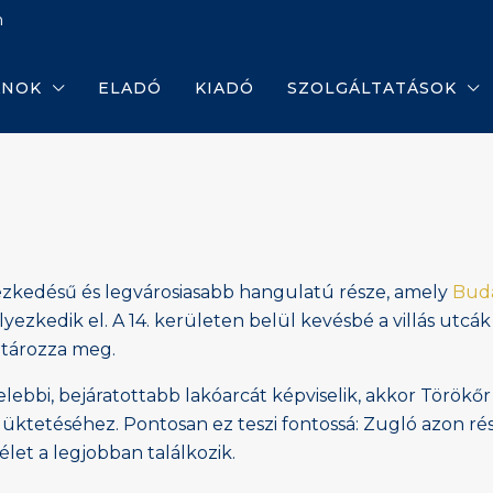
m
ANOK
ELADÓ
KIADÓ
SZOLGÁLTATÁSOK
yezkedésű és legvárosiasabb hangulatú része, amely
Bud
ezkedik el. A 14. kerületen belül kevésbé a villás utcák
határozza meg.
ebbi, bejáratottabb lakóarcát képviselik, akkor Török
tetéséhez. Pontosan ez teszi fontossá: Zugló azon része
let a legjobban találkozik.