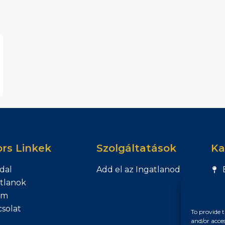
rs Linkek
Szolgáltatások
Ka
dal
Add el az Ingatlanod
tlanok
am
solat
To provide t
and/or acce