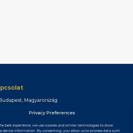
pcsolat
Budapest, Magyarország
+36 30 687 6790
Privacy Preferences
chris@chrisnagyrealestate.com
he best experience, we use cookies and similar technologies to store
ss device information. By consenting, you allow us to process data such