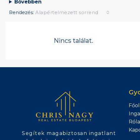
Bővebben
Rendezés:
Alapértelmezett sorrend
Nincs találat.
Gyo
Főol
Inga
Ról
Kapc
Segítek magabiztosan ingatlant