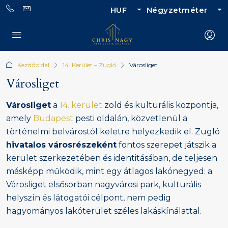
HUF
Négyzetméter
Kezdőoldal
14. Kerület – Zugló
Városliget
Városliget
Városliget
a
14. kerület
zöld és kulturális központja,
amely
Budapest
pesti oldalán, közvetlenül a
történelmi belvárostól keletre helyezkedik el. Zugló
hivatalos városrészeként
fontos szerepet játszik a
kerület szerkezetében és identitásában, de teljesen
másképp működik, mint egy átlagos lakónegyed: a
Városliget elsősorban nagyvárosi park, kulturális
helyszín és látogatói célpont, nem pedig
hagyományos lakóterület széles lakáskínálattal.