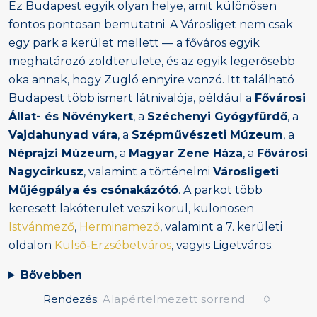
Ez Budapest egyik olyan helye, amit különösen
fontos pontosan bemutatni. A Városliget nem csak
egy park a kerület mellett — a főváros egyik
meghatározó zöldterülete, és az egyik legerősebb
oka annak, hogy Zugló ennyire vonzó. Itt található
Budapest több ismert látnivalója, például a
Fővárosi
Állat- és Növénykert
, a
Széchenyi Gyógyfürdő
, a
Vajdahunyad vára
, a
Szépművészeti Múzeum
, a
Néprajzi Múzeum
, a
Magyar Zene Háza
, a
Fővárosi
Nagycirkusz
, valamint a történelmi
Városligeti
Műjégpálya és csónakázótó
. A parkot több
keresett lakóterület veszi körül, különösen
Istvánmező
,
Herminamező
, valamint a 7. kerületi
oldalon
Külső-Erzsébetváros
, vagyis Ligetváros.
Bővebben
Rendezés:
Alapértelmezett sorrend