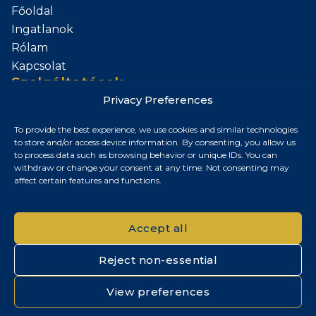
Főoldal
Ingatlanok
Rólam
Kapcsolat
Szolgáltatások
Privacy Preferences
Add el az Ingatlanod
To provide the best experience, we use cookies and similar technologies
Kapcsolat
to store and/or access device information. By consenting, you allow us
to process data such as browsing behavior or unique IDs. You can
Budapest, Magyarország
withdraw or change your consent at any time. Not consenting may
affect certain features and functions.
+36 30 687 6790
chris@chrisnagyrealestate.com
Accept all
Reject non-essential
© 2026 Chris Nagy Real Estate. Minden jog fenntartva.
View preferences
Adatvédelmi tájékoztató
|
Cookie szabályzat
|
Impresszum