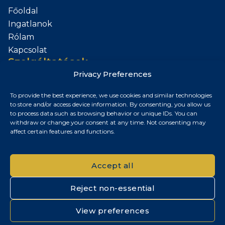
Főoldal
Ingatlanok
Rólam
Kapcsolat
Szolgáltatások
Privacy Preferences
Add el az Ingatlanod
To provide the best experience, we use cookies and similar technologies
Kapcsolat
to store and/or access device information. By consenting, you allow us
to process data such as browsing behavior or unique IDs. You can
Budapest, Magyarország
withdraw or change your consent at any time. Not consenting may
affect certain features and functions.
+36 30 687 6790
chris@chrisnagyrealestate.com
Accept all
Reject non-essential
© 2026 Chris Nagy Real Estate. Minden jog fenntartva.
View preferences
Adatvédelmi tájékoztató
|
Cookie szabályzat
|
Impresszum