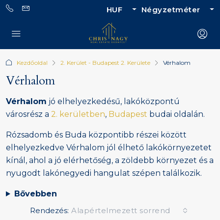
HUF
Négyzetméter
Kezdőoldal
2. Kerület - Budapest 2. Kerülete
Vérhalom
Vérhalom
Vérhalom
jó elhelyezkedésű, lakóközpontú
városrész a
2. kerületben
,
Budapest
budai oldalán.
Rózsadomb és Buda központibb részei között
elhelyezkedve Vérhalom jól élhető lakókörnyezetet
kínál, ahol a jó elérhetőség, a zöldebb környezet és a
nyugodt lakónegyedi hangulat szépen találkozik.
Bővebben
Rendezés:
Alapértelmezett sorrend